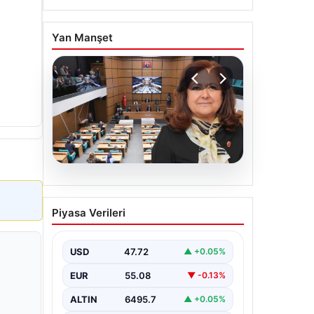
Yan Manşet
05.08.2026
Üsküdar Belediyesi’nde
Piyasa Verileri
başkanvekili Sibel Tan
Çetinkaya oldu
USD
47.72
▲ +0.05%
EUR
55.08
▼ -0.13%
ALTIN
6495.7
▲ +0.05%