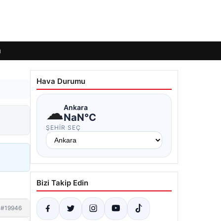
ı
Hava Durumu
☁
Ankara
NaN°C
ŞEHIR SEÇ
Bizi Takip Edin
#19946