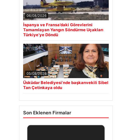
06/08/2026
İspanya ve Fransa’daki Görevlerini
Tamamlayan Yangın Söndürme Uçakları
Türkiye’ye Döndü
05/08/2026
Üsküdar Belediyesi’nde başkanvekili Sibel
Tan Çetinkaya oldu
Son Eklenen Firmalar