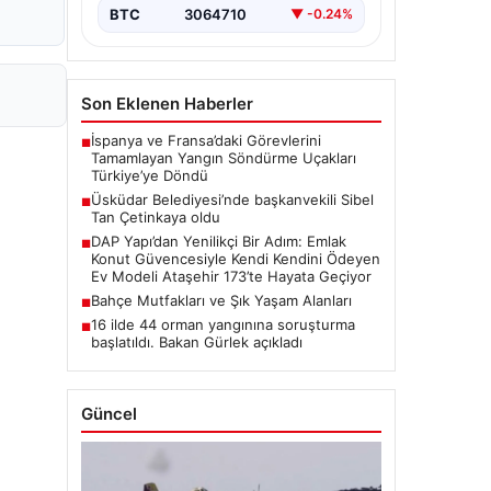
BTC
3064710
▼ -0.24%
Son Eklenen Haberler
İspanya ve Fransa’daki Görevlerini
■
Tamamlayan Yangın Söndürme Uçakları
Türkiye’ye Döndü
Üsküdar Belediyesi’nde başkanvekili Sibel
■
Tan Çetinkaya oldu
DAP Yapı’dan Yenilikçi Bir Adım: Emlak
■
Konut Güvencesiyle Kendi Kendini Ödeyen
Ev Modeli Ataşehir 173’te Hayata Geçiyor
Bahçe Mutfakları ve Şık Yaşam Alanları
■
16 ilde 44 orman yangınına soruşturma
■
başlatıldı. Bakan Gürlek açıkladı
Güncel