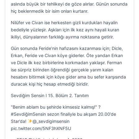
aslında büyük bir tehlikeyi de göze alırlar. Günün sonunda
hiç beklenmedik bir isim onları kurtarır.
Nilüfer ve Civan ise herkesten gizli kurdukları hayalin
bedeliyle yüzleşir. Aşkları için ilk kez aynı hayali kuran
ikiliyi, dünyalarının farklılığı ayırma noktasına getirir.
Gün sonunda Feride’nin hafızasını kazanması için; Dicle,
Erkan, Feride ve Civan köye giderler. Öte yandan Erkan
ve Dicle ilk kez birbirlerine korkmadan yaklaşır. Ferman
ise sürpriz birinden öğrendiği gerçekle yarım kalan
hesabını bitirmek için köye gider ama bu sefer karşısında
duracak kişi hiç hesap etmediği biridir.
Sevdiğim Sensin I 15. Bölüm 2. Tanıtım
"Benim ablam bu şehirde kimsesiz kalmış!" ?
#SevdiğimSensin sezon finaliyle bu akşam 20.00’de
Star’da!
@_sevdigimsensin
pic.twitter.com/5NF3hXNF5U