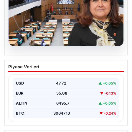
05.08.2026
Üsküdar Belediyesi’nde başkanvekili
Piyasa Verileri
Sibel Tan Çetinkaya oldu
USD
47.72
▲ +0.05%
EUR
55.08
▼ -0.13%
ALTIN
6495.7
▲ +0.05%
BTC
3064710
▼ -0.24%