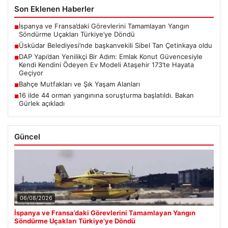
Son Eklenen Haberler
İspanya ve Fransa’daki Görevlerini Tamamlayan Yangın
■
Söndürme Uçakları Türkiye’ye Döndü
Üsküdar Belediyesi’nde başkanvekili Sibel Tan Çetinkaya oldu
■
DAP Yapı’dan Yenilikçi Bir Adım: Emlak Konut Güvencesiyle
■
Kendi Kendini Ödeyen Ev Modeli Ataşehir 173’te Hayata
Geçiyor
Bahçe Mutfakları ve Şık Yaşam Alanları
■
16 ilde 44 orman yangınına soruşturma başlatıldı. Bakan
■
Gürlek açıkladı
Güncel
06/08/2026
İspanya ve Fransa’daki Görevlerini Tamamlayan Yangın
Söndürme Uçakları Türkiye’ye Döndü