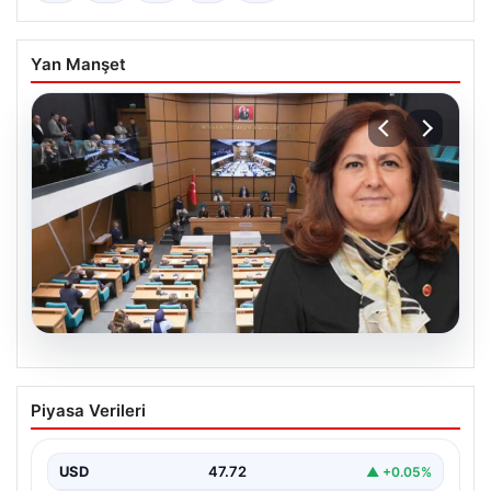
Yan Manşet
05.08.2026
Üsküdar Belediyesi’nde başkanvekili
Piyasa Verileri
Sibel Tan Çetinkaya oldu
USD
47.72
▲ +0.05%