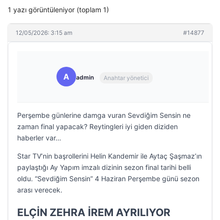
1 yazı görüntüleniyor (toplam 1)
12/05/2026: 3:15 am
#14877
A
admin
Anahtar yönetici
Perşembe günlerine damga vuran Sevdiğim Sensin ne
zaman final yapacak? Reytingleri iyi giden diziden
haberler var…
Star TV’nin başrollerini Helin Kandemir ile Aytaç Şaşmaz’ın
paylaştığı Ay Yapım imzalı dizinin sezon final tarihi belli
oldu. “Sevdiğim Sensin” 4 Haziran Perşembe günü sezon
arası verecek.
ELÇİN ZEHRA İREM AYRILIYOR