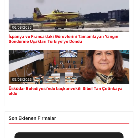
06/08/2026
İspanya ve Fransa’daki Görevlerini Tamamlayan Yangın
Söndürme Uçakları Türkiye’ye Döndü
05/08/2026
Üsküdar Belediyesi’nde başkanvekili Sibel Tan Çetinkaya
oldu
Son Eklenen Firmalar