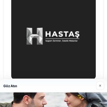
×
Göz Atın
Hastaş Beton
26/05/2026