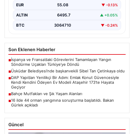
EUR
55.08
▼ -0.13%
ALTIN
6495.7
▲ +0.05%
BTC
3064710
▼ -0.24%
Son Eklenen Haberler
İspanya ve Fransa’daki Görevlerini Tamamlayan Yangın
■
Söndürme Uçakları Türkiye’ye Döndü
Üsküdar Belediyesi’nde başkanvekili Sibel Tan Çetinkaya oldu
■
DAP Yapı’dan Yenilikçi Bir Adım: Emlak Konut Güvencesiyle
■
Kendi Kendini Ödeyen Ev Modeli Ataşehir 173’te Hayata
Geçiyor
Bahçe Mutfakları ve Şık Yaşam Alanları
■
16 ilde 44 orman yangınına soruşturma başlatıldı. Bakan
■
Gürlek açıkladı
Güncel