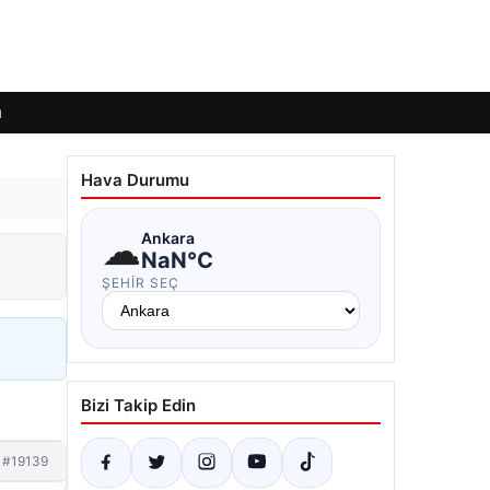
ı
Hava Durumu
☁
Ankara
NaN°C
ŞEHIR SEÇ
Bizi Takip Edin
#19139