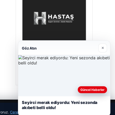
×
Göz Atın
Hastaş Beton
26/05/2026
Güncel Haberler
Seyirci merak ediyordu: Yeni sezonda
akıbeti belli oldu!
ıyoruz.
Çerez Politikamız
Reddet
Kabul Et