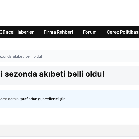
Güncel Haberler
Firma Rehberi
Forum
Çerez Politikas
zonda akıbeti belli oldu!
 sezonda akıbeti belli oldu!
 önce
admin
tarafından güncellenmiştir.