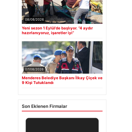
08/08/2026
Yeni sezon 1 Eylül’de başlıyor. “4 aydır
hazırlanıyoruz, işaretler iyi”
07/08/2026
Menderes Belediye Başkanı İlkay Çiçek ve
9 Kişi Tutuklandı
Son Eklenen Firmalar