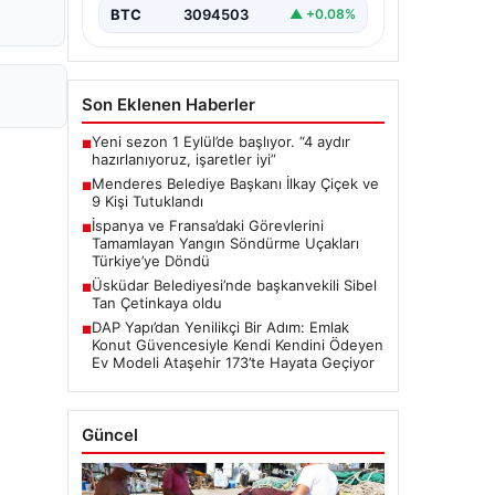
BTC
3094503
▲ +0.08%
Son Eklenen Haberler
Yeni sezon 1 Eylül’de başlıyor. “4 aydır
■
hazırlanıyoruz, işaretler iyi”
Menderes Belediye Başkanı İlkay Çiçek ve
■
9 Kişi Tutuklandı
İspanya ve Fransa’daki Görevlerini
■
Tamamlayan Yangın Söndürme Uçakları
Türkiye’ye Döndü
Üsküdar Belediyesi’nde başkanvekili Sibel
■
Tan Çetinkaya oldu
DAP Yapı’dan Yenilikçi Bir Adım: Emlak
■
Konut Güvencesiyle Kendi Kendini Ödeyen
Ev Modeli Ataşehir 173’te Hayata Geçiyor
Güncel