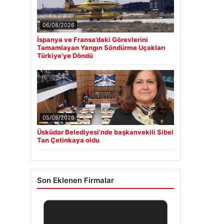
06/08/2026
İspanya ve Fransa’daki Görevlerini
Tamamlayan Yangın Söndürme Uçakları
Türkiye’ye Döndü
05/08/2026
Üsküdar Belediyesi’nde başkanvekili Sibel
Tan Çetinkaya oldu
Son Eklenen Firmalar