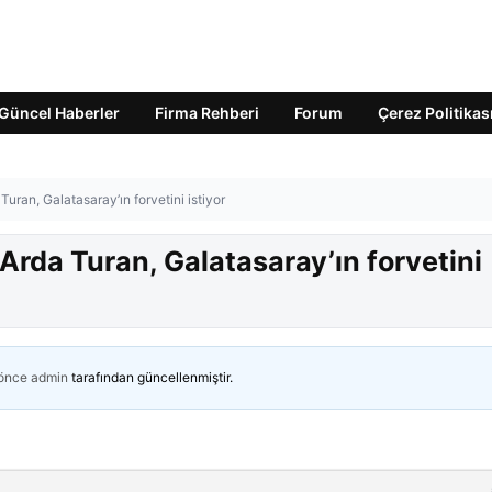
Güncel Haberler
Firma Rehberi
Forum
Çerez Politikas
uran, Galatasaray’ın forvetini istiyor
Arda Turan, Galatasaray’ın forvetini
 önce
admin
tarafından güncellenmiştir.