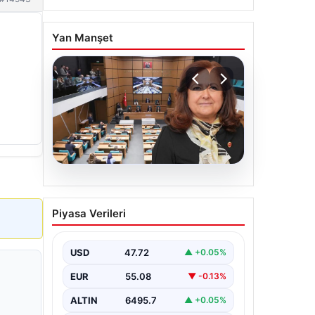
Yan Manşet
05.08.2026
Üsküdar Belediyesi’nde
Piyasa Verileri
başkanvekili Sibel Tan
Çetinkaya oldu
USD
47.72
▲ +0.05%
EUR
55.08
▼ -0.13%
ALTIN
6495.7
▲ +0.05%