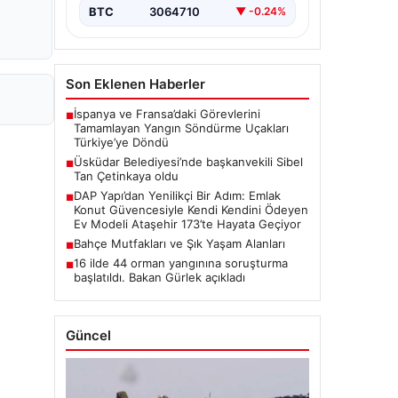
BTC
3064710
▼ -0.24%
Son Eklenen Haberler
İspanya ve Fransa’daki Görevlerini
■
Tamamlayan Yangın Söndürme Uçakları
Türkiye’ye Döndü
Üsküdar Belediyesi’nde başkanvekili Sibel
■
Tan Çetinkaya oldu
DAP Yapı’dan Yenilikçi Bir Adım: Emlak
■
Konut Güvencesiyle Kendi Kendini Ödeyen
Ev Modeli Ataşehir 173’te Hayata Geçiyor
Bahçe Mutfakları ve Şık Yaşam Alanları
■
16 ilde 44 orman yangınına soruşturma
■
başlatıldı. Bakan Gürlek açıkladı
Güncel