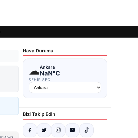
ı
Hava Durumu
☁
Ankara
NaN°C
ŞEHIR SEÇ
Bizi Takip Edin
#14943