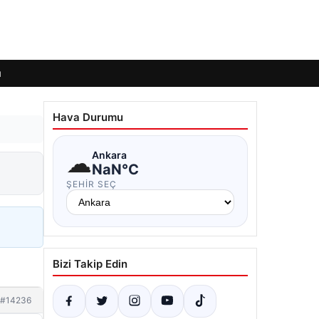
ı
Hava Durumu
☁
Ankara
NaN°C
ŞEHIR SEÇ
Bizi Takip Edin
#14236