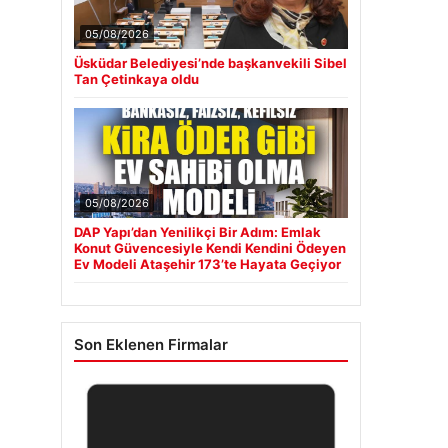
05/08/2026
Üsküdar Belediyesi’nde başkanvekili Sibel
Tan Çetinkaya oldu
05/08/2026
DAP Yapı’dan Yenilikçi Bir Adım: Emlak
Konut Güvencesiyle Kendi Kendini Ödeyen
Ev Modeli Ataşehir 173’te Hayata Geçiyor
Son Eklenen Firmalar