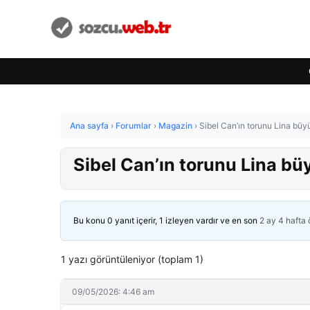
Ana sayfa
›
Forumlar
›
Magazin
›
Sibel Can’ın torunu Lina büy
Sibel Can’ın torunu Lina bü
Bu konu 0 yanıt içerir, 1 izleyen vardır ve en son
2 ay 4 hafta
1 yazı görüntüleniyor (toplam 1)
09/05/2026: 4:46 am