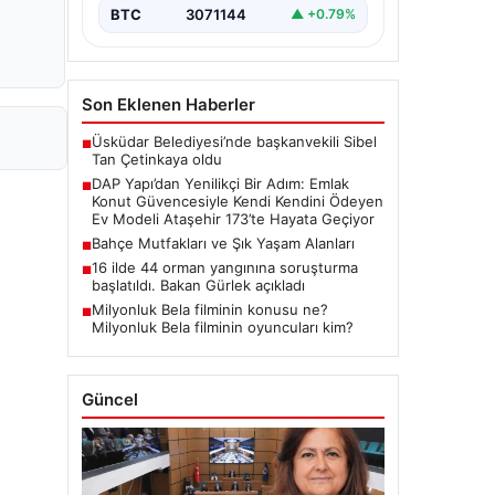
yenilikçi projeleriyle tanınan DAP
BTC
3071144
▲ +0.79%
Gayrimenkul Geliştirme, dikkat çekici
bir adım…
Son Eklenen Haberler
Üsküdar Belediyesi’nde başkanvekili Sibel
■
Tan Çetinkaya oldu
DAP Yapı’dan Yenilikçi Bir Adım: Emlak
■
Konut Güvencesiyle Kendi Kendini Ödeyen
Ev Modeli Ataşehir 173’te Hayata Geçiyor
Bahçe Mutfakları ve Şık Yaşam Alanları
■
16 ilde 44 orman yangınına soruşturma
■
başlatıldı. Bakan Gürlek açıkladı
Milyonluk Bela filminin konusu ne?
■
Milyonluk Bela filminin oyuncuları kim?
Güncel