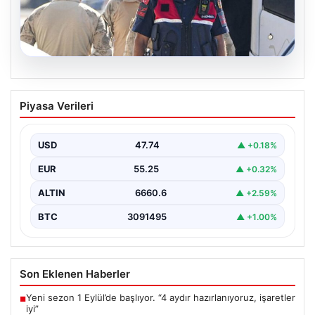
07.08.2026
Menderes Belediye Başkanı İlkay Çiçek
Piyasa Verileri
ve 9 Kişi Tutuklandı
İzmir'in Menderes ilçesinde, belediye başkanı İlkay
Çiçek'in de aralarında bulunduğu isimlere yönelik
USD
47.74
▲ +0.18%
yürütülen kapsamlı…
EUR
55.25
▲ +0.32%
ALTIN
6660.6
▲ +2.59%
BTC
3091495
▲ +1.00%
Son Eklenen Haberler
Yeni sezon 1 Eylül’de başlıyor. “4 aydır hazırlanıyoruz, işaretler
■
iyi”