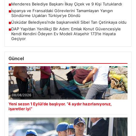
Menderes Belediye Başkanı İlkay Çiçek ve 9 Kişi Tutuklandı
■
İspanya ve Fransa’daki Görevlerini Tamamlayan Yangın
■
Söndürme Uçakları Türkiye’ye Döndü
Üsküdar Belediyesi’nde başkanvekili Sibel Tan Çetinkaya oldu
■
DAP Yapı’dan Yenilikçi Bir Adım: Emlak Konut Güvencesiyle
■
Kendi Kendini Ödeyen Ev Modeli Ataşehir 173’te Hayata
Geçiyor
Güncel
08/08/2026
Yeni sezon 1 Eylül’de başlıyor. “4 aydır hazırlanıyoruz,
işaretler iyi”