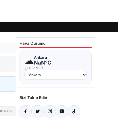
ı
Hava Durumu
☁
Ankara
NaN°C
ŞEHIR SEÇ
Bizi Takip Edin
#14805