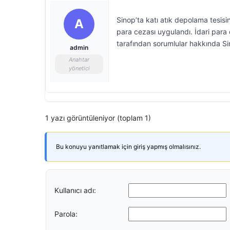
Sinop’ta katı atık depolama tesisin
A
para cezası uygulandı. İdari para c
tarafından sorumlular hakkında S
admin
Anahtar
yönetici
1 yazı görüntüleniyor (toplam 1)
Bu konuyu yanıtlamak için giriş yapmış olmalısınız.
Kullanıcı adı:
Parola: