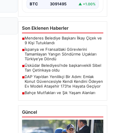
BTC
3091495
▲ +1.00%
Son Eklenen Haberler
Menderes Belediye Başkanı İlkay Çiçek ve
■
9 Kişi Tutuklandı
İspanya ve Fransa’daki Görevlerini
■
Tamamlayan Yangın Söndürme Uçakları
Türkiye’ye Döndü
Üsküdar Belediyesi’nde başkanvekili Sibel
■
Tan Çetinkaya oldu
DAP Yapı’dan Yenilikçi Bir Adım: Emlak
■
Konut Güvencesiyle Kendi Kendini Ödeyen
Ev Modeli Ataşehir 173’te Hayata Geçiyor
Bahçe Mutfakları ve Şık Yaşam Alanları
■
Güncel