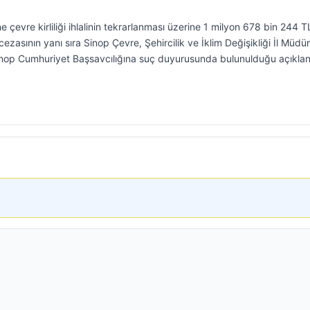
e çevre kirliliği ihlalinin tekrarlanması üzerine 1 milyon 678 bin 244 TL
ezasının yanı sıra Sinop Çevre, Şehircilik ve İklim Değişikliği İl Müdü
inop Cumhuriyet Başsavcılığına suç duyurusunda bulunulduğu açıkla