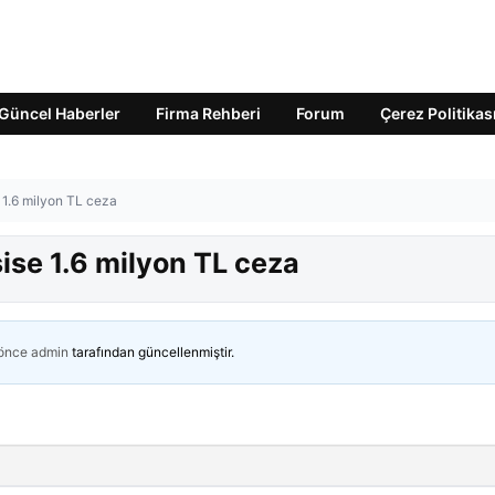
Güncel Haberler
Firma Rehberi
Forum
Çerez Politikas
e 1.6 milyon TL ceza
sise 1.6 milyon TL ceza
 önce
admin
tarafından güncellenmiştir.