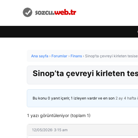
Ana sayfa
›
Forumlar
›
Finans
›
Sinop’ta çevreyi kirleten tesis
Sinop’ta çevreyi kirleten te
Bu konu 0 yanıt içerir, 1 izleyen vardır ve en son
2 ay 4 hafta
1 yazı görüntüleniyor (toplam 1)
12/05/2026: 3:15 am