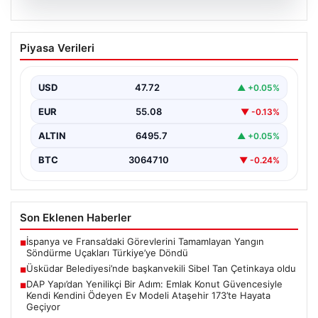
05.08.2026
Üsküdar Belediyesi’nde başkanvekili
Piyasa Verileri
Sibel Tan Çetinkaya oldu
USD
47.72
▲ +0.05%
EUR
55.08
▼ -0.13%
ALTIN
6495.7
▲ +0.05%
BTC
3064710
▼ -0.24%
Son Eklenen Haberler
İspanya ve Fransa’daki Görevlerini Tamamlayan Yangın
■
Söndürme Uçakları Türkiye’ye Döndü
Üsküdar Belediyesi’nde başkanvekili Sibel Tan Çetinkaya oldu
■
DAP Yapı’dan Yenilikçi Bir Adım: Emlak Konut Güvencesiyle
■
Kendi Kendini Ödeyen Ev Modeli Ataşehir 173’te Hayata
Geçiyor