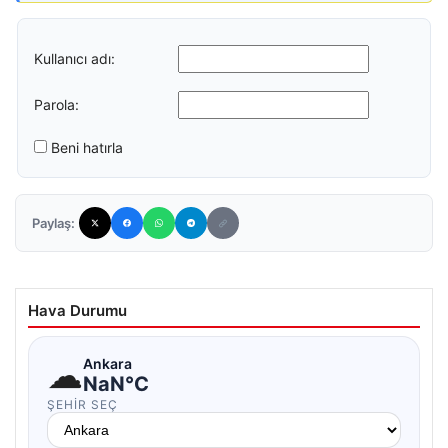
Kullanıcı adı:
Parola:
Beni hatırla
Paylaş:
Hava Durumu
☁
Ankara
NaN°C
ŞEHIR SEÇ