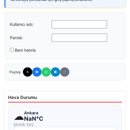
Kullanıcı adı:
Parola:
Beni hatırla
Paylaş:
Hava Durumu
☁
Ankara
NaN°C
ŞEHIR SEÇ