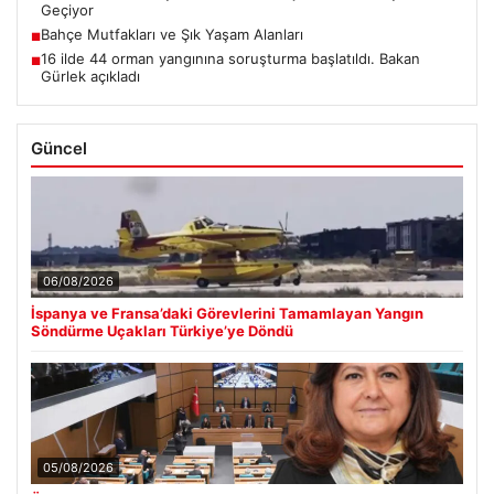
Geçiyor
Bahçe Mutfakları ve Şık Yaşam Alanları
■
16 ilde 44 orman yangınına soruşturma başlatıldı. Bakan
■
Gürlek açıkladı
Güncel
06/08/2026
İspanya ve Fransa’daki Görevlerini Tamamlayan Yangın
Söndürme Uçakları Türkiye’ye Döndü
05/08/2026