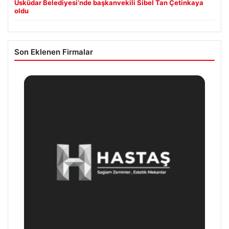
Üsküdar Belediyesi’nde başkanvekili Sibel Tan Çetinkaya
oldu
Son Eklenen Firmalar