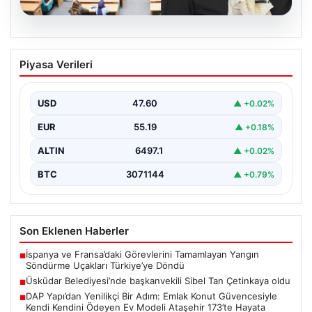
05.08.2026
Üsküdar Belediyesi’nde başkanvekili
Piyasa Verileri
Sibel Tan Çetinkaya oldu
USD
47.60
▲ +0.02%
EUR
55.19
▲ +0.18%
ALTIN
6497.1
▲ +0.02%
BTC
3071144
▲ +0.79%
Son Eklenen Haberler
İspanya ve Fransa’daki Görevlerini Tamamlayan Yangın
■
Söndürme Uçakları Türkiye’ye Döndü
Üsküdar Belediyesi’nde başkanvekili Sibel Tan Çetinkaya oldu
■
DAP Yapı’dan Yenilikçi Bir Adım: Emlak Konut Güvencesiyle
■
Kendi Kendini Ödeyen Ev Modeli Ataşehir 173’te Hayata