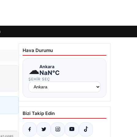
ı
Hava Durumu
☁
Ankara
NaN°C
ŞEHIR SEÇ
Bizi Takip Edin
#14685