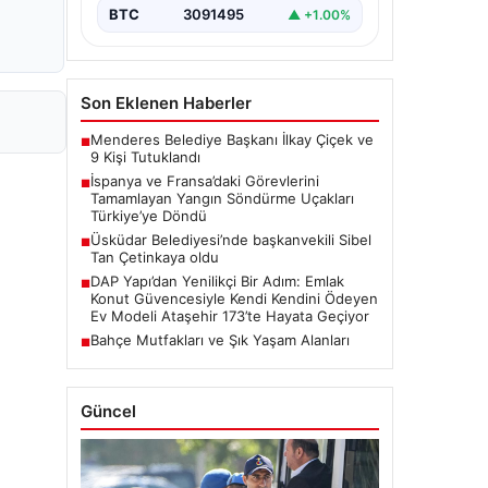
BTC
3091495
▲ +1.00%
Son Eklenen Haberler
Menderes Belediye Başkanı İlkay Çiçek ve
■
9 Kişi Tutuklandı
İspanya ve Fransa’daki Görevlerini
■
Tamamlayan Yangın Söndürme Uçakları
Türkiye’ye Döndü
Üsküdar Belediyesi’nde başkanvekili Sibel
■
Tan Çetinkaya oldu
DAP Yapı’dan Yenilikçi Bir Adım: Emlak
■
Konut Güvencesiyle Kendi Kendini Ödeyen
Ev Modeli Ataşehir 173’te Hayata Geçiyor
Bahçe Mutfakları ve Şık Yaşam Alanları
■
Güncel