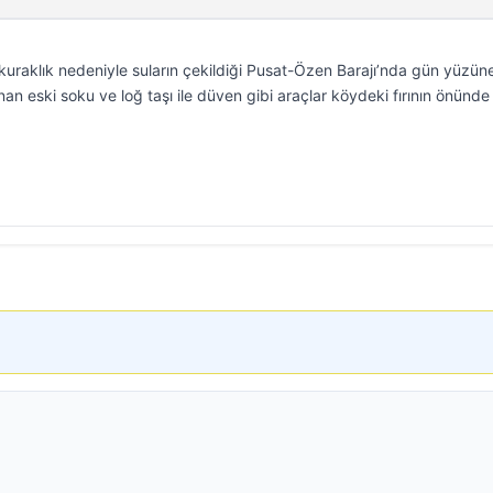
l kuraklık nedeniyle suların çekildiği Pusat-Özen Barajı’nda gün yüzün
nan eski soku ve loğ taşı ile düven gibi araçlar köydeki fırının önünde