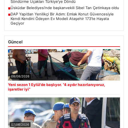
Söndürme Uçakları Türkiye’ye Döndü
Üsküdar Belediyesi’nde başkanvekili Sibel Tan Çetinkaya oldu
■
DAP Yapı’dan Yenilikçi Bir Adım: Emlak Konut Güvencesiyle
■
Kendi Kendini Ödeyen Ev Modeli Ataşehir 173’te Hayata
Geçiyor
Güncel
08/08/2026
Yeni sezon 1 Eylül’de başlıyor. “4 aydır hazırlanıyoruz,
işaretler iyi”
07/08/2026