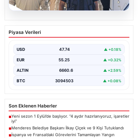
07.08.2026
Menderes Belediye Başkanı İlkay Çiçek
Piyasa Verileri
ve 9 Kişi Tutuklandı
İzmir'in Menderes ilçesinde, belediye başkanı İlkay
Çiçek'in de aralarında bulunduğu isimlere yönelik
USD
47.74
▲ +0.18%
yürütülen kapsamlı…
EUR
55.25
▲ +0.32%
ALTIN
6660.6
▲ +2.59%
BTC
3094503
▲ +0.08%
Son Eklenen Haberler
Yeni sezon 1 Eylül’de başlıyor. “4 aydır hazırlanıyoruz, işaretler
■
iyi”
Menderes Belediye Başkanı İlkay Çiçek ve 9 Kişi Tutuklandı
■
İspanya ve Fransa’daki Görevlerini Tamamlayan Yangın
■