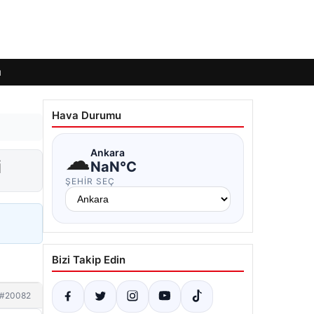
ı
Hava Durumu
☁
Ankara
i
NaN°C
ŞEHIR SEÇ
Bizi Takip Edin
#20082