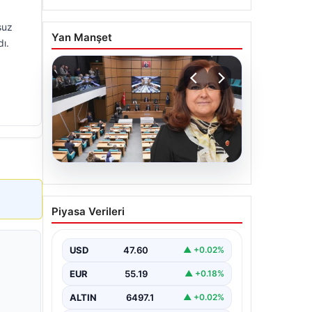
suz
Yan Manşet
dı.
05.08.2026
Üsküdar Belediyesi’nde
Piyasa Verileri
başkanvekili Sibel Tan
Çetinkaya oldu
USD
47.60
▲ +0.02%
EUR
55.19
▲ +0.18%
ALTIN
6497.1
▲ +0.02%