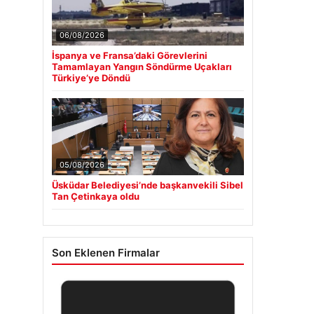
06/08/2026
İspanya ve Fransa’daki Görevlerini
Tamamlayan Yangın Söndürme Uçakları
Türkiye’ye Döndü
05/08/2026
Üsküdar Belediyesi’nde başkanvekili Sibel
Tan Çetinkaya oldu
Son Eklenen Firmalar