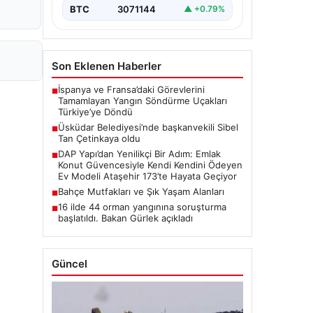
BTC
3071144
▲ +0.79%
Son Eklenen Haberler
İspanya ve Fransa’daki Görevlerini
■
Tamamlayan Yangın Söndürme Uçakları
Türkiye’ye Döndü
Üsküdar Belediyesi’nde başkanvekili Sibel
■
Tan Çetinkaya oldu
DAP Yapı’dan Yenilikçi Bir Adım: Emlak
■
Konut Güvencesiyle Kendi Kendini Ödeyen
Ev Modeli Ataşehir 173’te Hayata Geçiyor
Bahçe Mutfakları ve Şık Yaşam Alanları
■
16 ilde 44 orman yangınına soruşturma
■
başlatıldı. Bakan Gürlek açıkladı
Güncel