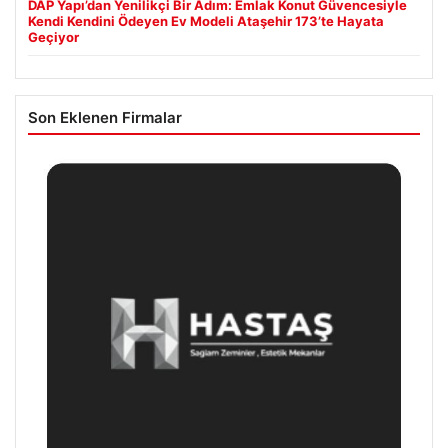
DAP Yapı’dan Yenilikçi Bir Adım: Emlak Konut Güvencesiyle
Kendi Kendini Ödeyen Ev Modeli Ataşehir 173’te Hayata
Geçiyor
Son Eklenen Firmalar