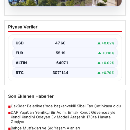
05.08.2026
DAP Yapı’dan Yenilikçi Bir Adım: Emlak
Piyasa Verileri
Konut Güvencesiyle Kendi Kendini
Ödeyen Ev Modeli Ataşehir 173’te
Hayata Geçiyor
USD
47.60
▲ +0.02%
Gayrimenkul sektöründe prestijli ve yenilikçi
EUR
55.19
▲ +0.18%
projeleriyle tanınan DAP Gayrimenkul Geliştirme, dikkat
çekici bir adım…
ALTIN
6497.1
▲ +0.02%
BTC
3071144
▲ +0.79%
Son Eklenen Haberler
Üsküdar Belediyesi’nde başkanvekili Sibel Tan Çetinkaya oldu
■
DAP Yapı’dan Yenilikçi Bir Adım: Emlak Konut Güvencesiyle
■
Kendi Kendini Ödeyen Ev Modeli Ataşehir 173’te Hayata
Geçiyor
Bahçe Mutfakları ve Şık Yaşam Alanları
■