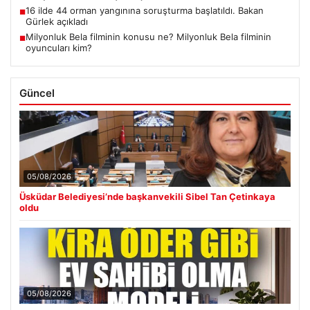
16 ilde 44 orman yangınına soruşturma başlatıldı. Bakan
■
Gürlek açıkladı
Milyonluk Bela filminin konusu ne? Milyonluk Bela filminin
■
oyuncuları kim?
Güncel
05/08/2026
Üsküdar Belediyesi’nde başkanvekili Sibel Tan Çetinkaya
oldu
05/08/2026