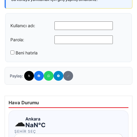
Kullanıcı adı:
Parola:
Beni hatırla
Paylaş:
Hava Durumu
☁
Ankara
NaN°C
ŞEHIR SEÇ