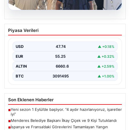
07.08.2026
Menderes Belediye Başkanı İlkay Çiçek
Piyasa Verileri
ve 9 Kişi Tutuklandı
İzmir'in Menderes ilçesinde, belediye başkanı İlkay
Çiçek'in de aralarında bulunduğu isimlere yönelik
USD
47.74
▲ +0.18%
yürütülen kapsamlı…
EUR
55.25
▲ +0.32%
ALTIN
6660.6
▲ +2.59%
BTC
3091495
▲ +1.00%
Son Eklenen Haberler
Yeni sezon 1 Eylül’de başlıyor. “4 aydır hazırlanıyoruz, işaretler
■
iyi”
Menderes Belediye Başkanı İlkay Çiçek ve 9 Kişi Tutuklandı
■
İspanya ve Fransa’daki Görevlerini Tamamlayan Yangın
■