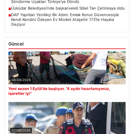
Söndürme Uçakları Türkiye’ye Döndü
Üsküdar Belediyesi’nde başkanvekili Sibel Tan Çetinkaya oldu
■
DAP Yapı’dan Yenilikçi Bir Adım: Emlak Konut Güvencesiyle
■
Kendi Kendini Ödeyen Ev Modeli Ataşehir 173’te Hayata
Geçiyor
Güncel
08/08/2026
Yeni sezon 1 Eylül’de başlıyor. “4 aydır hazırlanıyoruz,
işaretler iyi”
07/08/2026