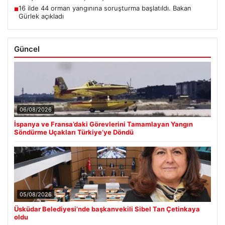
16 ilde 44 orman yangınına soruşturma başlatıldı. Bakan
■
Gürlek açıkladı
Güncel
06/08/2026
İspanya ve Fransa’daki Görevlerini Tamamlayan Yangın
Söndürme Uçakları Türkiye’ye Döndü
05/08/2026
Üsküdar Belediyesi’nde başkanvekili Sibel Tan Çetinkaya
oldu