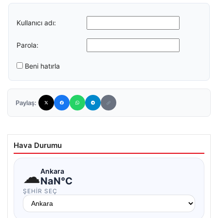
Kullanıcı adı:
Parola:
Beni hatırla
Paylaş:
Hava Durumu
☁
Ankara
NaN°C
ŞEHIR SEÇ