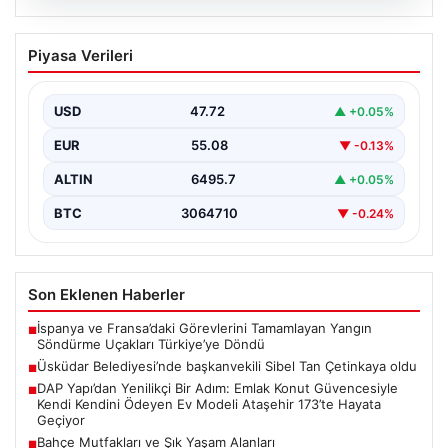
05.08.2026
Üsküdar Belediyesi’nde başkanvekili
Piyasa Verileri
Sibel Tan Çetinkaya oldu
USD
47.72
▲ +0.05%
EUR
55.08
▼ -0.13%
ALTIN
6495.7
▲ +0.05%
BTC
3064710
▼ -0.24%
Son Eklenen Haberler
İspanya ve Fransa’daki Görevlerini Tamamlayan Yangın
■
Söndürme Uçakları Türkiye’ye Döndü
Üsküdar Belediyesi’nde başkanvekili Sibel Tan Çetinkaya oldu
■
DAP Yapı’dan Yenilikçi Bir Adım: Emlak Konut Güvencesiyle
■
Kendi Kendini Ödeyen Ev Modeli Ataşehir 173’te Hayata
Geçiyor
Bahçe Mutfakları ve Şık Yaşam Alanları
■