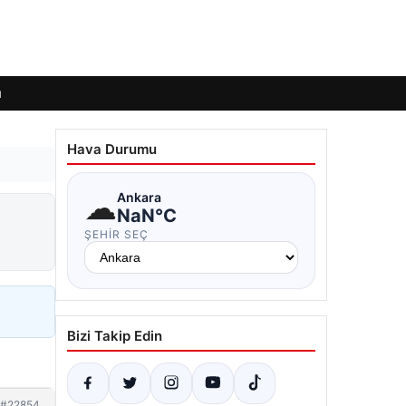
ı
Hava Durumu
☁
Ankara
NaN°C
ŞEHIR SEÇ
Bizi Takip Edin
#22854