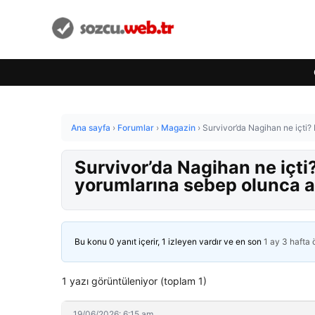
Ana sayfa
›
Forumlar
›
Magazin
›
Survivor’da Nagihan ne içti?
Survivor’da Nagihan ne içti?
yorumlarına sebep olunca a
Bu konu 0 yanıt içerir, 1 izleyen vardır ve en son
1 ay 3 hafta
1 yazı görüntüleniyor (toplam 1)
19/06/2026: 6:15 am