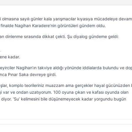
 olmasına sayılı günler kala yarışmacılar kıyasıya mücadeleye devam
 finalde Nagihan Karadere’nin görüntüleri gündem oldu.
an dinlenme sırasında dikkat çekti. Şu diyalog gündeme geldi:
.
lene kadar.
 seyirciler Nagihan’ın takviye aldığı yönünde iddialarda bulundu ve do
lınca Pınar Saka devreye girdi.
şlar, komplo teorileriniz muazzam ama gerçekler hayal gücünüzden 
ceği var ve ondan uzatıyorum. 100 oyuna çıkan ve kafası oyunda olan
’ diyor. ‘Su’ kelimesini bile düşünemeyecek kadar yorgundu bugün