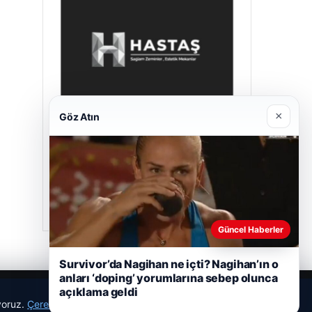
×
Göz Atın
Hastaş Beton
26/05/2026
Güncel Haberler
Survivor’da Nagihan ne içti? Nagihan’ın o
anları ‘doping’ yorumlarına sebep olunca
açıklama geldi
ıyoruz.
Çerez Politikamız
Reddet
Kabul Et