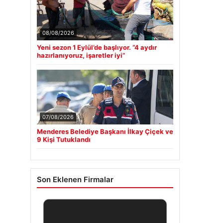
08/08/2026
Yeni sezon 1 Eylül’de başlıyor. “4 aydır
hazırlanıyoruz, işaretler iyi”
07/08/2026
Menderes Belediye Başkanı İlkay Çiçek ve
9 Kişi Tutuklandı
Son Eklenen Firmalar