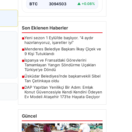
BTC
3094503
▲ +0.08%
Son Eklenen Haberler
Yeni sezon 1 Eylül’de başlıyor. “4 aydır
■
hazırlanıyoruz, işaretler iyi”
Menderes Belediye Başkanı İlkay Çiçek ve
■
9 Kişi Tutuklandı
İspanya ve Fransa’daki Görevlerini
■
Tamamlayan Yangın Söndürme Uçakları
Türkiye’ye Döndü
Üsküdar Belediyesi’nde başkanvekili Sibel
■
Tan Çetinkaya oldu
DAP Yapı’dan Yenilikçi Bir Adım: Emlak
■
Konut Güvencesiyle Kendi Kendini Ödeyen
Ev Modeli Ataşehir 173’te Hayata Geçiyor
Güncel