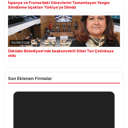
İspanya ve Fransa’daki Görevlerini Tamamlayan Yangın
Söndürme Uçakları Türkiye’ye Döndü
05/08/2026
Üsküdar Belediyesi’nde başkanvekili Sibel Tan Çetinkaya
oldu
Son Eklenen Firmalar