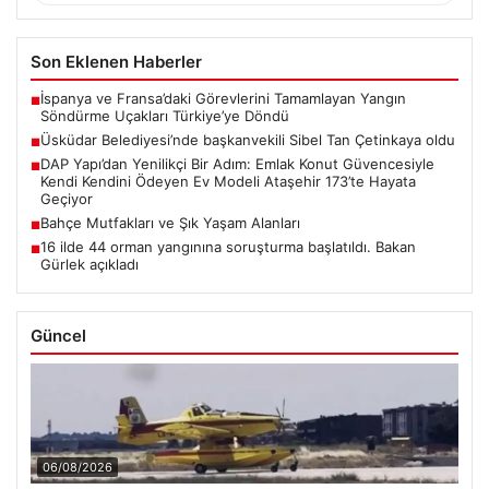
Son Eklenen Haberler
İspanya ve Fransa’daki Görevlerini Tamamlayan Yangın
■
Söndürme Uçakları Türkiye’ye Döndü
Üsküdar Belediyesi’nde başkanvekili Sibel Tan Çetinkaya oldu
■
DAP Yapı’dan Yenilikçi Bir Adım: Emlak Konut Güvencesiyle
■
Kendi Kendini Ödeyen Ev Modeli Ataşehir 173’te Hayata
Geçiyor
Bahçe Mutfakları ve Şık Yaşam Alanları
■
16 ilde 44 orman yangınına soruşturma başlatıldı. Bakan
■
Gürlek açıkladı
Güncel
06/08/2026