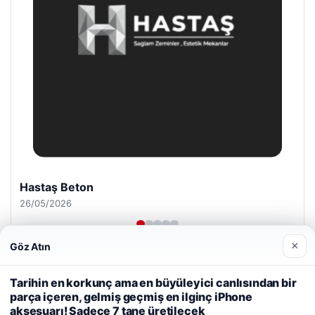
Hastaş Beton
26/05/2026
×
Göz Atın
Web sitemizi nasıl kullandığınızı daha iyi anlayabilmek,
deneyiminizi kişiselleştirmek ve geliştirmek amacıyla çerezler
Tarihin en korkunç ama en büyüleyici canlısından bir
kullanıyoruz.
Çerez Politikamız
parça içeren, gelmiş geçmiş en ilginç iPhone
aksesuarı! Sadece 7 tane üretilecek
Reddet
Kabul Et