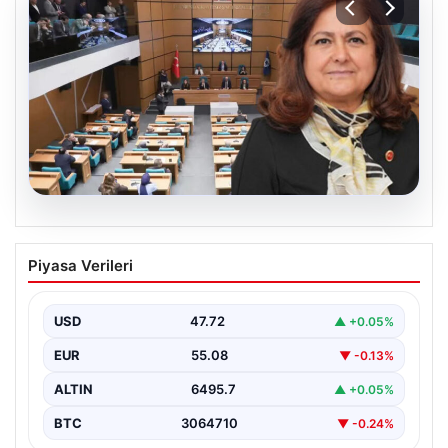
05.08.2026
Üsküdar Belediyesi’nde başkanvekili
Piyasa Verileri
Sibel Tan Çetinkaya oldu
USD
47.72
▲ +0.05%
EUR
55.08
▼ -0.13%
ALTIN
6495.7
▲ +0.05%
BTC
3064710
▼ -0.24%