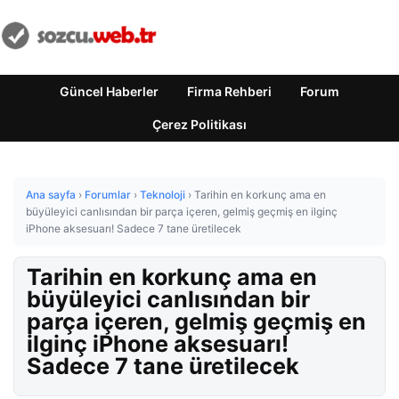
Güncel Haberler
Firma Rehberi
Forum
Çerez Politikası
Ana sayfa
›
Forumlar
›
Teknoloji
›
Tarihin en korkunç ama en
büyüleyici canlısından bir parça içeren, gelmiş geçmiş en ilginç
iPhone aksesuarı! Sadece 7 tane üretilecek
Tarihin en korkunç ama en
büyüleyici canlısından bir
parça içeren, gelmiş geçmiş en
ilginç iPhone aksesuarı!
Sadece 7 tane üretilecek