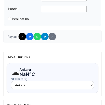
Parola:
Beni hatırla
Paylaş:
Hava Durumu
☁
Ankara
NaN°C
ŞEHIR SEÇ