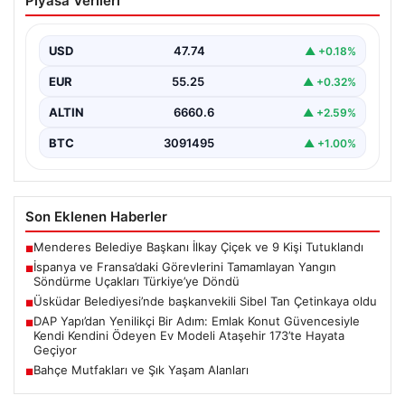
Piyasa Verileri
Tamamlayan Yangın Söndürme Uçakları
Türkiye’ye Döndü
USD
47.74
▲ +0.18%
Orman Genel Müdürlüğü tarafından yapılan açıklamada,
yaz aylarında İspanya ve Fransa’da meydana gelen
EUR
55.25
▲ +0.32%
büyük…
ALTIN
6660.6
▲ +2.59%
BTC
3091495
▲ +1.00%
Son Eklenen Haberler
Menderes Belediye Başkanı İlkay Çiçek ve 9 Kişi Tutuklandı
■
İspanya ve Fransa’daki Görevlerini Tamamlayan Yangın
■
Söndürme Uçakları Türkiye’ye Döndü
Üsküdar Belediyesi’nde başkanvekili Sibel Tan Çetinkaya oldu
■
DAP Yapı’dan Yenilikçi Bir Adım: Emlak Konut Güvencesiyle
■
Kendi Kendini Ödeyen Ev Modeli Ataşehir 173’te Hayata
Geçiyor
Bahçe Mutfakları ve Şık Yaşam Alanları
■