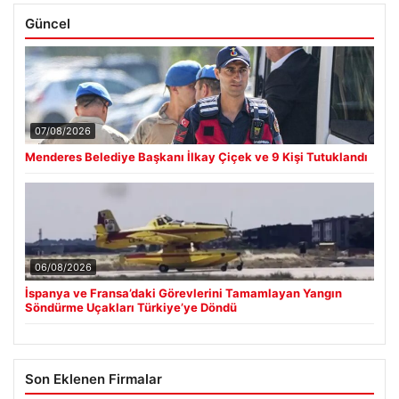
Güncel
07/08/2026
Menderes Belediye Başkanı İlkay Çiçek ve 9 Kişi Tutuklandı
06/08/2026
İspanya ve Fransa’daki Görevlerini Tamamlayan Yangın
Söndürme Uçakları Türkiye’ye Döndü
Son Eklenen Firmalar