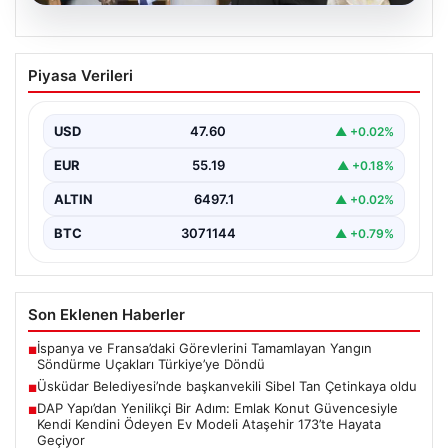
05.08.2026
Üsküdar Belediyesi’nde başkanvekili
Piyasa Verileri
Sibel Tan Çetinkaya oldu
USD
47.60
▲ +0.02%
EUR
55.19
▲ +0.18%
ALTIN
6497.1
▲ +0.02%
BTC
3071144
▲ +0.79%
Son Eklenen Haberler
İspanya ve Fransa’daki Görevlerini Tamamlayan Yangın
■
Söndürme Uçakları Türkiye’ye Döndü
Üsküdar Belediyesi’nde başkanvekili Sibel Tan Çetinkaya oldu
■
DAP Yapı’dan Yenilikçi Bir Adım: Emlak Konut Güvencesiyle
■
Kendi Kendini Ödeyen Ev Modeli Ataşehir 173’te Hayata
Geçiyor