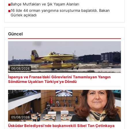
Bahçe Mutfakları ve Şık Yaşam Alanları
■
16 ilde 44 orman yangınına soruşturma başlatıldı. Bakan
■
Gürlek açıkladı
Güncel
06/08/2026
İspanya ve Fransa’daki Görevlerini Tamamlayan Yangın
Söndürme Uçakları Türkiye’ye Döndü
05/08/2026
Üsküdar Belediyesi’nde başkanvekili Sibel Tan Çetinkaya