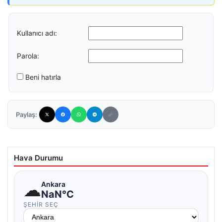
Kullanıcı adı:
Parola:
Beni hatırla
Paylaş:
Hava Durumu
☁
Ankara
NaN°C
ŞEHIR SEÇ