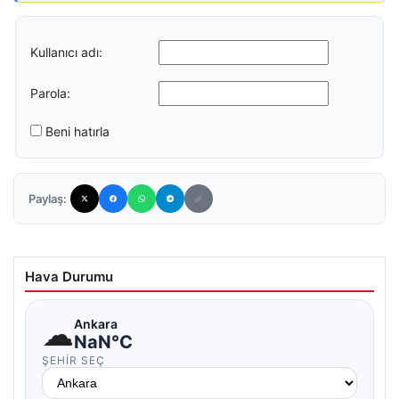
Kullanıcı adı:
Parola:
Beni hatırla
Paylaş:
Hava Durumu
☁
Ankara
NaN°C
ŞEHIR SEÇ