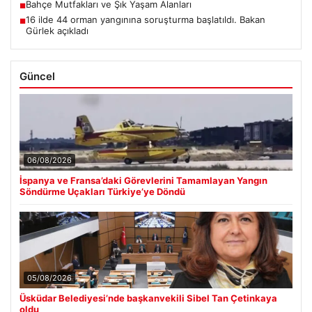
Bahçe Mutfakları ve Şık Yaşam Alanları
■
16 ilde 44 orman yangınına soruşturma başlatıldı. Bakan
■
Gürlek açıkladı
Güncel
06/08/2026
İspanya ve Fransa’daki Görevlerini Tamamlayan Yangın
Söndürme Uçakları Türkiye’ye Döndü
05/08/2026
Üsküdar Belediyesi’nde başkanvekili Sibel Tan Çetinkaya
oldu