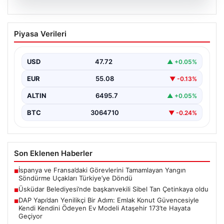
05.08.2026
Üsküdar Belediyesi’nde başkanvekili
Piyasa Verileri
Sibel Tan Çetinkaya oldu
USD
47.72
▲ +0.05%
EUR
55.08
▼ -0.13%
ALTIN
6495.7
▲ +0.05%
BTC
3064710
▼ -0.24%
Son Eklenen Haberler
İspanya ve Fransa’daki Görevlerini Tamamlayan Yangın
■
Söndürme Uçakları Türkiye’ye Döndü
Üsküdar Belediyesi’nde başkanvekili Sibel Tan Çetinkaya oldu
■
DAP Yapı’dan Yenilikçi Bir Adım: Emlak Konut Güvencesiyle
■
Kendi Kendini Ödeyen Ev Modeli Ataşehir 173’te Hayata
Geçiyor