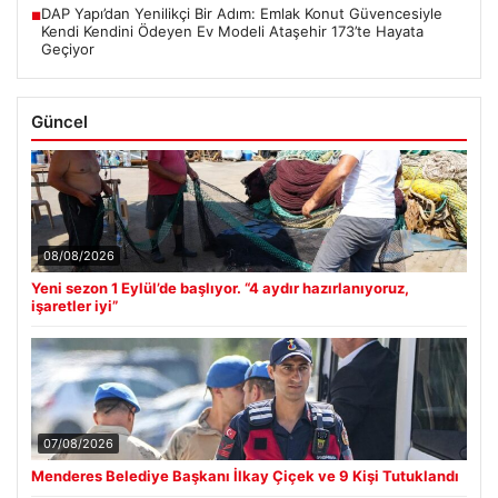
DAP Yapı’dan Yenilikçi Bir Adım: Emlak Konut Güvencesiyle
■
Kendi Kendini Ödeyen Ev Modeli Ataşehir 173’te Hayata
Geçiyor
Güncel
08/08/2026
Yeni sezon 1 Eylül’de başlıyor. “4 aydır hazırlanıyoruz,
işaretler iyi”
07/08/2026
Menderes Belediye Başkanı İlkay Çiçek ve 9 Kişi Tutuklandı