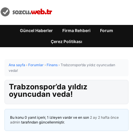
Güncel Haberler
Firma Rehberi
Forum
Çerez Politikası
Ana sayfa
›
Forumlar
›
Finans
›
Trabzonspor’da yıldız oyuncudan
veda!
Trabzonspor’da yıldız
oyuncudan veda!
Bu konu 0 yanıt içerir, 1 izleyen vardır ve en son
2 ay 2 hafta önce
admin
tarafından güncellenmiştir.