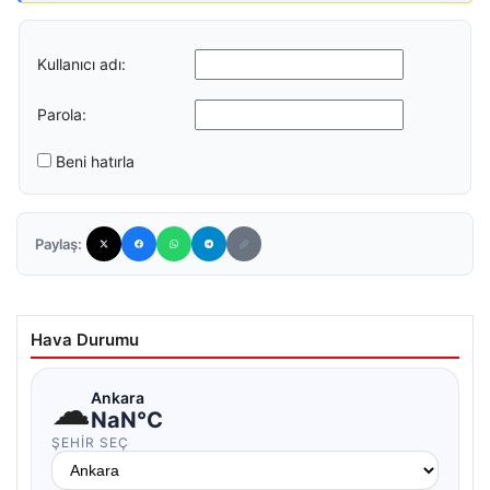
Kullanıcı adı:
Parola:
Beni hatırla
Paylaş:
Hava Durumu
☁
Ankara
NaN°C
ŞEHIR SEÇ