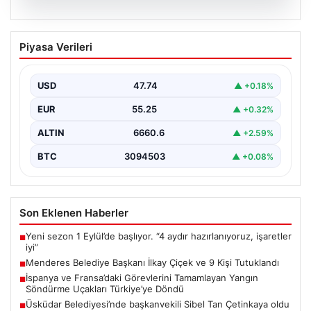
07.08.2026
Menderes Belediye Başkanı İlkay Çiçek
Piyasa Verileri
ve 9 Kişi Tutuklandı
İzmir'in Menderes ilçesinde, belediye başkanı İlkay
Çiçek'in de aralarında bulunduğu isimlere yönelik
USD
47.74
▲ +0.18%
yürütülen kapsamlı…
EUR
55.25
▲ +0.32%
ALTIN
6660.6
▲ +2.59%
BTC
3094503
▲ +0.08%
Son Eklenen Haberler
Yeni sezon 1 Eylül’de başlıyor. “4 aydır hazırlanıyoruz, işaretler
■
iyi”
Menderes Belediye Başkanı İlkay Çiçek ve 9 Kişi Tutuklandı
■
İspanya ve Fransa’daki Görevlerini Tamamlayan Yangın
■
Söndürme Uçakları Türkiye’ye Döndü
Üsküdar Belediyesi’nde başkanvekili Sibel Tan Çetinkaya oldu
■