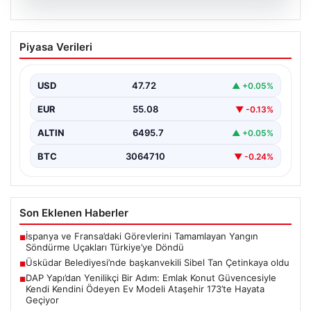
05.08.2026
Üsküdar Belediyesi’nde başkanvekili
Piyasa Verileri
Sibel Tan Çetinkaya oldu
USD
47.72
▲ +0.05%
EUR
55.08
▼ -0.13%
ALTIN
6495.7
▲ +0.05%
BTC
3064710
▼ -0.24%
Son Eklenen Haberler
İspanya ve Fransa’daki Görevlerini Tamamlayan Yangın
■
Söndürme Uçakları Türkiye’ye Döndü
Üsküdar Belediyesi’nde başkanvekili Sibel Tan Çetinkaya oldu
■
DAP Yapı’dan Yenilikçi Bir Adım: Emlak Konut Güvencesiyle
■
Kendi Kendini Ödeyen Ev Modeli Ataşehir 173’te Hayata
Geçiyor