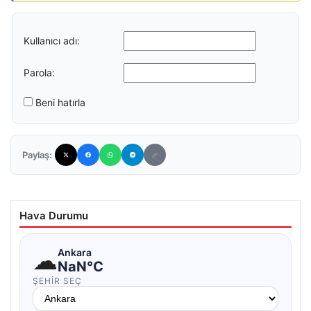
Kullanıcı adı:
Parola:
Beni hatırla
Paylaş:
Hava Durumu
☁
Ankara
NaN°C
ŞEHIR SEÇ