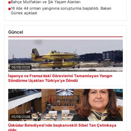
Bahçe Mutfakları ve Şık Yaşam Alanları
■
16 ilde 44 orman yangınına soruşturma başlatıldı. Bakan
■
Gürlek açıkladı
Güncel
06/08/2026
İspanya ve Fransa’daki Görevlerini Tamamlayan Yangın
Söndürme Uçakları Türkiye’ye Döndü
05/08/2026
Üsküdar Belediyesi’nde başkanvekili Sibel Tan Çetinkaya
oldu