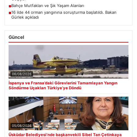
Bahçe Mutfakları ve Şık Yaşam Alanları
■
16 ilde 44 orman yangınına soruşturma başlatıldı. Bakan
■
Gürlek açıkladı
Güncel
06/08/2026
İspanya ve Fransa’daki Görevlerini Tamamlayan Yangın
Söndürme Uçakları Türkiye’ye Döndü
05/08/2026
Üsküdar Belediyesi’nde başkanvekili Sibel Tan Çetinkaya