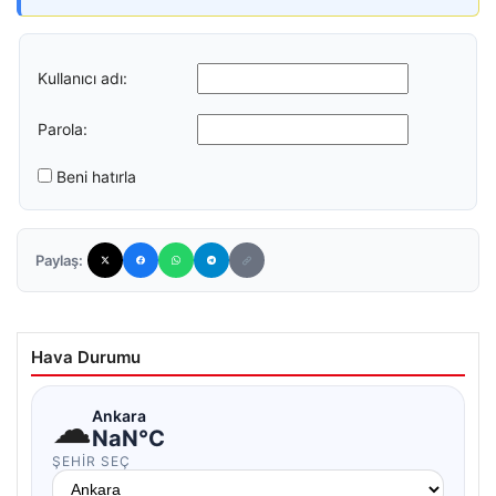
Kullanıcı adı:
Parola:
Beni hatırla
Paylaş:
Hava Durumu
☁
Ankara
NaN°C
ŞEHIR SEÇ