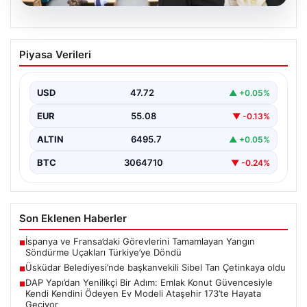
05.08.2026
Üsküdar Belediyesi’nde başkanvekili
Piyasa Verileri
Sibel Tan Çetinkaya oldu
USD
47.72
▲ +0.05%
EUR
55.08
▼ -0.13%
ALTIN
6495.7
▲ +0.05%
BTC
3064710
▼ -0.24%
Son Eklenen Haberler
İspanya ve Fransa’daki Görevlerini Tamamlayan Yangın
■
Söndürme Uçakları Türkiye’ye Döndü
Üsküdar Belediyesi’nde başkanvekili Sibel Tan Çetinkaya oldu
■
DAP Yapı’dan Yenilikçi Bir Adım: Emlak Konut Güvencesiyle
■
Kendi Kendini Ödeyen Ev Modeli Ataşehir 173’te Hayata
Geçiyor