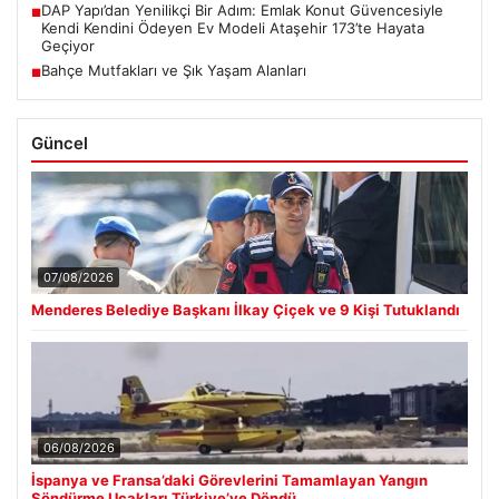
DAP Yapı’dan Yenilikçi Bir Adım: Emlak Konut Güvencesiyle
■
Kendi Kendini Ödeyen Ev Modeli Ataşehir 173’te Hayata
Geçiyor
Bahçe Mutfakları ve Şık Yaşam Alanları
■
Güncel
07/08/2026
Menderes Belediye Başkanı İlkay Çiçek ve 9 Kişi Tutuklandı
06/08/2026
İspanya ve Fransa’daki Görevlerini Tamamlayan Yangın
Söndürme Uçakları Türkiye’ye Döndü