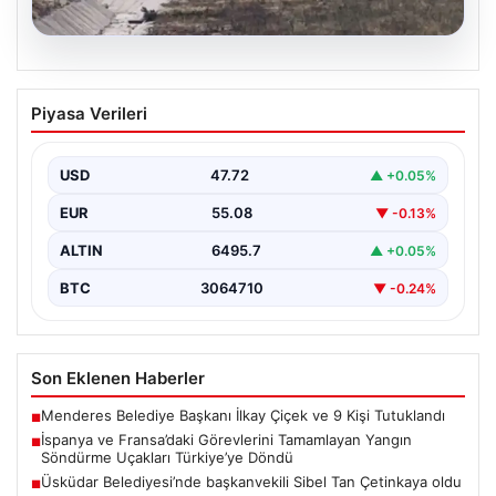
06.08.2026
İspanya ve Fransa’daki Görevlerini
Piyasa Verileri
Tamamlayan Yangın Söndürme Uçakları
Türkiye’ye Döndü
USD
47.72
▲ +0.05%
Orman Genel Müdürlüğü tarafından yapılan açıklamada,
yaz aylarında İspanya ve Fransa’da meydana gelen
EUR
55.08
▼ -0.13%
büyük…
ALTIN
6495.7
▲ +0.05%
BTC
3064710
▼ -0.24%
Son Eklenen Haberler
Menderes Belediye Başkanı İlkay Çiçek ve 9 Kişi Tutuklandı
■
İspanya ve Fransa’daki Görevlerini Tamamlayan Yangın
■
Söndürme Uçakları Türkiye’ye Döndü
Üsküdar Belediyesi’nde başkanvekili Sibel Tan Çetinkaya oldu
■