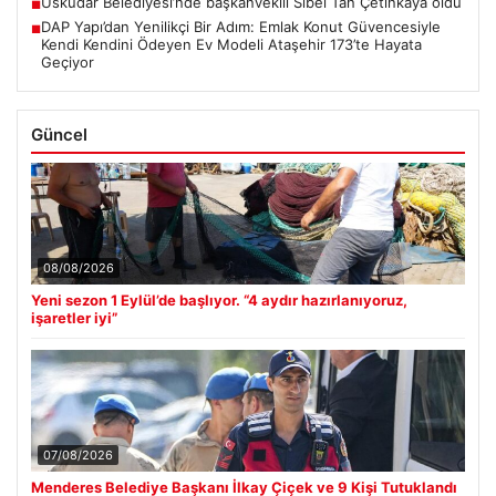
Üsküdar Belediyesi’nde başkanvekili Sibel Tan Çetinkaya oldu
■
DAP Yapı’dan Yenilikçi Bir Adım: Emlak Konut Güvencesiyle
■
Kendi Kendini Ödeyen Ev Modeli Ataşehir 173’te Hayata
Geçiyor
Güncel
08/08/2026
Yeni sezon 1 Eylül’de başlıyor. “4 aydır hazırlanıyoruz,
işaretler iyi”
07/08/2026
Menderes Belediye Başkanı İlkay Çiçek ve 9 Kişi Tutuklandı