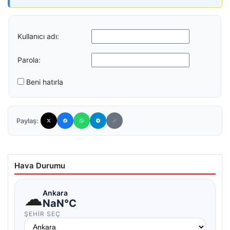
Kullanıcı adı:
Parola:
Beni hatırla
Paylaş:
Hava Durumu
☁
Ankara
NaN°C
ŞEHIR SEÇ