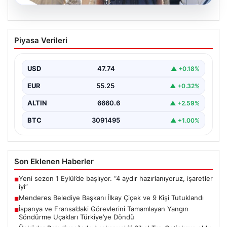
07.08.2026
Menderes Belediye Başkanı İlkay Çiçek
Piyasa Verileri
ve 9 Kişi Tutuklandı
İzmir'in Menderes ilçesinde, belediye başkanı İlkay
Çiçek'in de aralarında bulunduğu isimlere yönelik
USD
47.74
▲ +0.18%
yürütülen kapsamlı…
EUR
55.25
▲ +0.32%
ALTIN
6660.6
▲ +2.59%
BTC
3091495
▲ +1.00%
Son Eklenen Haberler
Yeni sezon 1 Eylül’de başlıyor. “4 aydır hazırlanıyoruz, işaretler
■
iyi”
Menderes Belediye Başkanı İlkay Çiçek ve 9 Kişi Tutuklandı
■
İspanya ve Fransa’daki Görevlerini Tamamlayan Yangın
■
Söndürme Uçakları Türkiye’ye Döndü