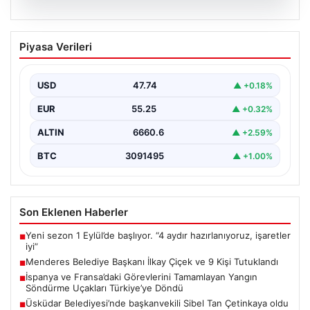
07.08.2026
Menderes Belediye Başkanı İlkay Çiçek
Piyasa Verileri
ve 9 Kişi Tutuklandı
İzmir'in Menderes ilçesinde, belediye başkanı İlkay
Çiçek'in de aralarında bulunduğu isimlere yönelik
USD
47.74
▲ +0.18%
yürütülen kapsamlı…
EUR
55.25
▲ +0.32%
ALTIN
6660.6
▲ +2.59%
BTC
3091495
▲ +1.00%
Son Eklenen Haberler
Yeni sezon 1 Eylül’de başlıyor. “4 aydır hazırlanıyoruz, işaretler
■
iyi”
Menderes Belediye Başkanı İlkay Çiçek ve 9 Kişi Tutuklandı
■
İspanya ve Fransa’daki Görevlerini Tamamlayan Yangın
■
Söndürme Uçakları Türkiye’ye Döndü
Üsküdar Belediyesi’nde başkanvekili Sibel Tan Çetinkaya oldu
■