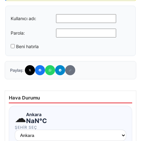
Kullanıcı adı:
Parola:
Beni hatırla
Paylaş:
Hava Durumu
☁
Ankara
NaN°C
ŞEHIR SEÇ