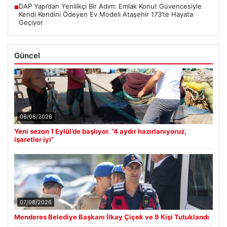
DAP Yapı’dan Yenilikçi Bir Adım: Emlak Konut Güvencesiyle
■
Kendi Kendini Ödeyen Ev Modeli Ataşehir 173’te Hayata
Geçiyor
Güncel
08/08/2026
Yeni sezon 1 Eylül’de başlıyor. “4 aydır hazırlanıyoruz,
işaretler iyi”
07/08/2026
Menderes Belediye Başkanı İlkay Çiçek ve 9 Kişi Tutuklandı