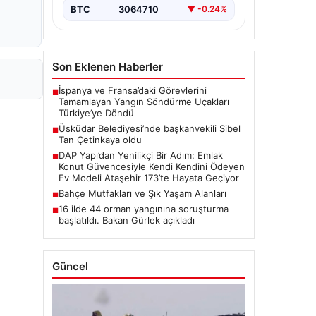
BTC
3064710
▼ -0.24%
Son Eklenen Haberler
İspanya ve Fransa’daki Görevlerini
■
Tamamlayan Yangın Söndürme Uçakları
Türkiye’ye Döndü
Üsküdar Belediyesi’nde başkanvekili Sibel
■
Tan Çetinkaya oldu
DAP Yapı’dan Yenilikçi Bir Adım: Emlak
■
Konut Güvencesiyle Kendi Kendini Ödeyen
Ev Modeli Ataşehir 173’te Hayata Geçiyor
Bahçe Mutfakları ve Şık Yaşam Alanları
■
16 ilde 44 orman yangınına soruşturma
■
başlatıldı. Bakan Gürlek açıkladı
Güncel