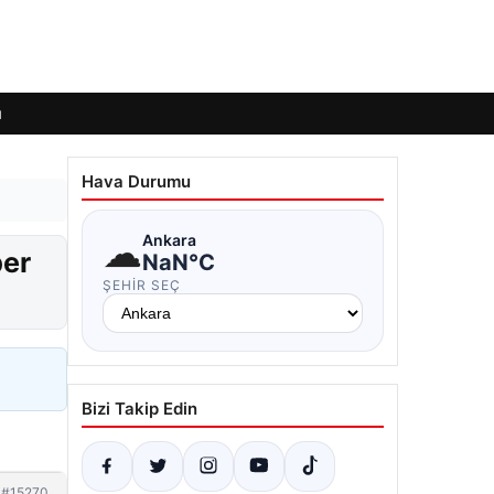
ı
Hava Durumu
☁
Ankara
ber
NaN°C
ŞEHIR SEÇ
Bizi Takip Edin
#15270