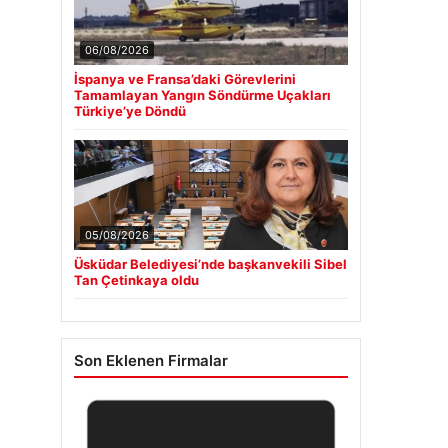
06/08/2026
İspanya ve Fransa’daki Görevlerini
Tamamlayan Yangın Söndürme Uçakları
Türkiye’ye Döndü
05/08/2026
Üsküdar Belediyesi’nde başkanvekili Sibel
Tan Çetinkaya oldu
Son Eklenen Firmalar