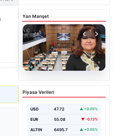
Yan Manşet
l
05.08.2026
Üsküdar Belediyesi’nde
Piyasa Verileri
başkanvekili Sibel Tan
Çetinkaya oldu
USD
47.72
▲ +0.05%
EUR
55.08
▼ -0.13%
ALTIN
6495.7
▲ +0.05%