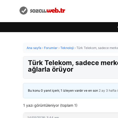
Ana sayfa
›
Forumlar
›
Teknoloji
›
Türk Telekom, sadece merkeze
Türk Telekom, sadece merkeze
ağlarla örüyor
Bu konu 0 yanıt içerir, 1 izleyen vardır ve en son
2 ay 3 hafta
1 yazı görüntüleniyor (toplam 1)
14/05/2026: 3:44 am