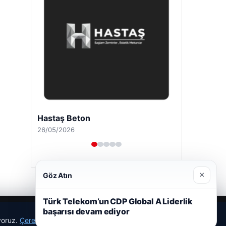
Hastaş Beton
26/05/2026
×
Göz Atın
Türk Telekom’un CDP Global A Liderlik
başarısı devam ediyor
ıyoruz.
Çerez Politikamız
Reddet
Kabul Et