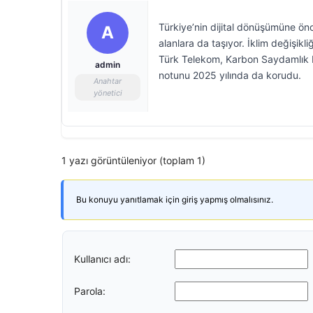
Türkiye’nin dijital dönüşümüne önc
A
alanlara da taşıyor. İklim değiş
Türk Telekom, Karbon Saydamlık Pr
admin
notunu 2025 yılında da korudu.
Anahtar
yönetici
1 yazı görüntüleniyor (toplam 1)
Bu konuyu yanıtlamak için giriş yapmış olmalısınız.
Kullanıcı adı:
Parola: