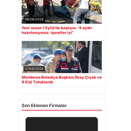
08/08/2026
Yeni sezon 1 Eylül’de başlıyor. “4 aydır
hazırlanıyoruz, işaretler iyi”
07/08/2026
Menderes Belediye Başkanı İlkay Çiçek ve
9 Kişi Tutuklandı
Son Eklenen Firmalar