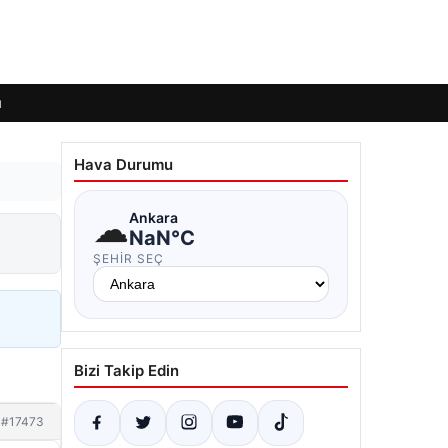
ı
Hava Durumu
☁
Ankara
NaN°C
ŞEHIR SEÇ
Bizi Takip Edin
#17473