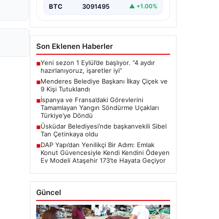
BTC
3091495
▲ +1.00%
Son Eklenen Haberler
Yeni sezon 1 Eylül’de başlıyor. “4 aydır
■
hazırlanıyoruz, işaretler iyi”
Menderes Belediye Başkanı İlkay Çiçek ve
■
9 Kişi Tutuklandı
İspanya ve Fransa’daki Görevlerini
■
Tamamlayan Yangın Söndürme Uçakları
Türkiye’ye Döndü
Üsküdar Belediyesi’nde başkanvekili Sibel
■
Tan Çetinkaya oldu
DAP Yapı’dan Yenilikçi Bir Adım: Emlak
■
Konut Güvencesiyle Kendi Kendini Ödeyen
Ev Modeli Ataşehir 173’te Hayata Geçiyor
Güncel