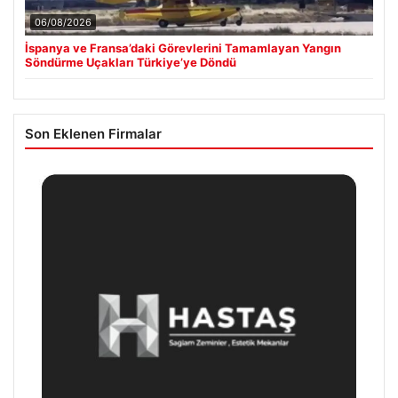
06/08/2026
İspanya ve Fransa’daki Görevlerini Tamamlayan Yangın
Söndürme Uçakları Türkiye’ye Döndü
Son Eklenen Firmalar