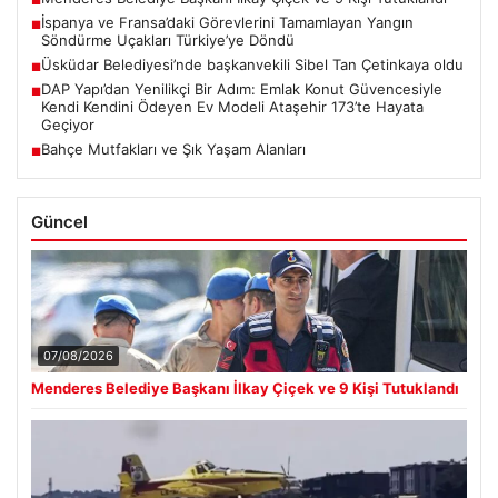
■
İspanya ve Fransa’daki Görevlerini Tamamlayan Yangın
■
Söndürme Uçakları Türkiye’ye Döndü
Üsküdar Belediyesi’nde başkanvekili Sibel Tan Çetinkaya oldu
■
DAP Yapı’dan Yenilikçi Bir Adım: Emlak Konut Güvencesiyle
■
Kendi Kendini Ödeyen Ev Modeli Ataşehir 173’te Hayata
Geçiyor
Bahçe Mutfakları ve Şık Yaşam Alanları
■
Güncel
07/08/2026
Menderes Belediye Başkanı İlkay Çiçek ve 9 Kişi Tutuklandı