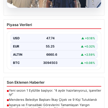
07.08.2026
Menderes Belediye Başkanı İlkay Çiçek
Piyasa Verileri
ve 9 Kişi Tutuklandı
İzmir'in Menderes ilçesinde, belediye başkanı İlkay
Çiçek'in de aralarında bulunduğu isimlere yönelik
USD
47.74
▲ +0.18%
yürütülen kapsamlı…
EUR
55.25
▲ +0.32%
ALTIN
6660.6
▲ +2.59%
BTC
3094503
▲ +0.08%
Son Eklenen Haberler
Yeni sezon 1 Eylül’de başlıyor. “4 aydır hazırlanıyoruz, işaretler
■
iyi”
Menderes Belediye Başkanı İlkay Çiçek ve 9 Kişi Tutuklandı
■
İspanya ve Fransa’daki Görevlerini Tamamlayan Yangın
■