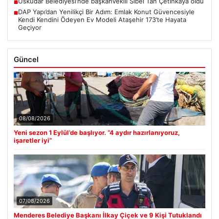
Üsküdar Belediyesi’nde başkanvekili Sibel Tan Çetinkaya oldu
■
DAP Yapı’dan Yenilikçi Bir Adım: Emlak Konut Güvencesiyle
■
Kendi Kendini Ödeyen Ev Modeli Ataşehir 173’te Hayata
Geçiyor
Güncel
08/08/2026
Yeni sezon 1 Eylül’de başlıyor. “4 aydır hazırlanıyoruz,
işaretler iyi”
07/08/2026
Menderes Belediye Başkanı İlkay Çiçek ve 9 Kişi Tutuklandı