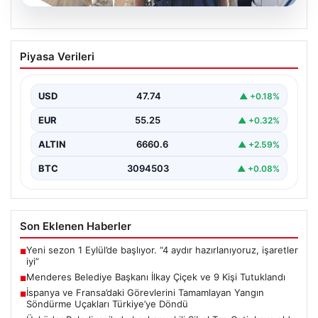
07.08.2026
Menderes Belediye Başkanı İlkay Çiçek
Piyasa Verileri
ve 9 Kişi Tutuklandı
İzmir'in Menderes ilçesinde, belediye başkanı İlkay
Çiçek'in de aralarında bulunduğu isimlere yönelik
USD
47.74
▲ +0.18%
yürütülen kapsamlı…
EUR
55.25
▲ +0.32%
ALTIN
6660.6
▲ +2.59%
BTC
3094503
▲ +0.08%
Son Eklenen Haberler
Yeni sezon 1 Eylül’de başlıyor. “4 aydır hazırlanıyoruz, işaretler
■
iyi”
Menderes Belediye Başkanı İlkay Çiçek ve 9 Kişi Tutuklandı
■
İspanya ve Fransa’daki Görevlerini Tamamlayan Yangın
■
Söndürme Uçakları Türkiye’ye Döndü