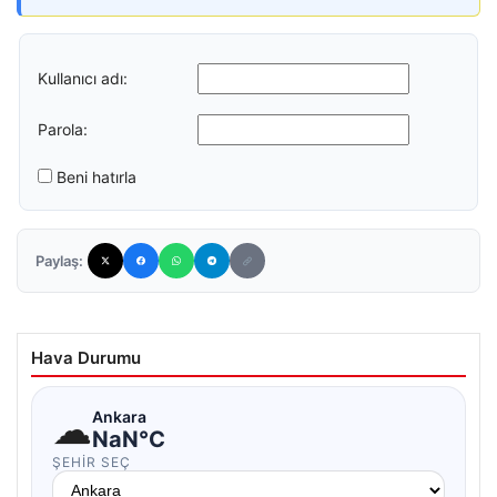
Kullanıcı adı:
Parola:
Beni hatırla
Paylaş:
Hava Durumu
☁
Ankara
NaN°C
ŞEHIR SEÇ