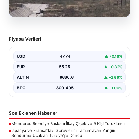
06.08.2026
İspanya ve Fransa’daki Görevlerini
Piyasa Verileri
Tamamlayan Yangın Söndürme Uçakları
Türkiye’ye Döndü
USD
47.74
▲ +0.18%
Orman Genel Müdürlüğü tarafından yapılan açıklamada,
yaz aylarında İspanya ve Fransa’da meydana gelen
EUR
55.25
▲ +0.32%
büyük…
ALTIN
6660.6
▲ +2.59%
BTC
3091495
▲ +1.00%
Son Eklenen Haberler
Menderes Belediye Başkanı İlkay Çiçek ve 9 Kişi Tutuklandı
■
İspanya ve Fransa’daki Görevlerini Tamamlayan Yangın
■
Söndürme Uçakları Türkiye’ye Döndü