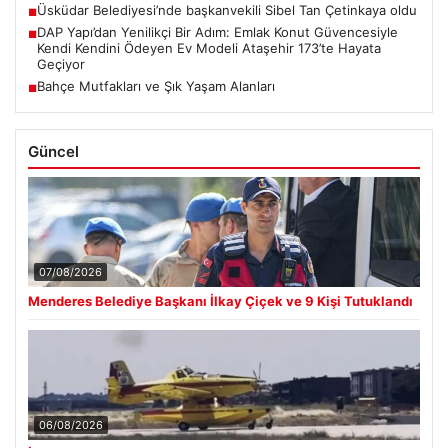
Üsküdar Belediyesi’nde başkanvekili Sibel Tan Çetinkaya oldu
■
DAP Yapı’dan Yenilikçi Bir Adım: Emlak Konut Güvencesiyle
■
Kendi Kendini Ödeyen Ev Modeli Ataşehir 173’te Hayata
Geçiyor
Bahçe Mutfakları ve Şık Yaşam Alanları
■
Güncel
07/08/2026
Menderes Belediye Başkanı İlkay Çiçek ve 9 Kişi Tutuklandı
06/08/2026