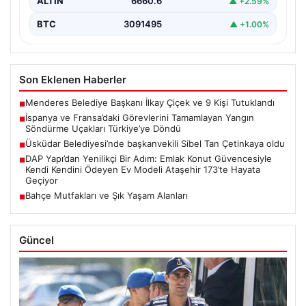
ALTIN
6660.6
▲ +2.59%
BTC
3091495
▲ +1.00%
Son Eklenen Haberler
Menderes Belediye Başkanı İlkay Çiçek ve 9 Kişi Tutuklandı
■
İspanya ve Fransa’daki Görevlerini Tamamlayan Yangın
■
Söndürme Uçakları Türkiye’ye Döndü
Üsküdar Belediyesi’nde başkanvekili Sibel Tan Çetinkaya oldu
■
DAP Yapı’dan Yenilikçi Bir Adım: Emlak Konut Güvencesiyle
■
Kendi Kendini Ödeyen Ev Modeli Ataşehir 173’te Hayata
Geçiyor
Bahçe Mutfakları ve Şık Yaşam Alanları
■
Güncel