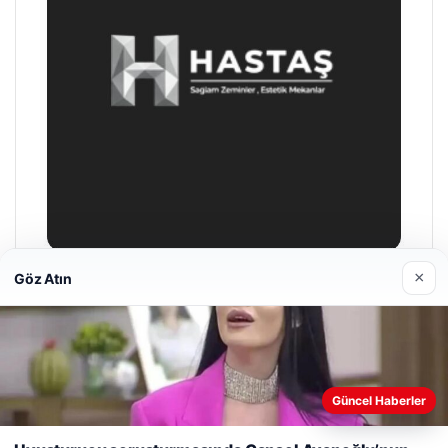
×
Göz Atın
Enes Kaplan Avukatlık Bürosu
28/04/2026
Web sitemizi nasıl kullandığınızı daha iyi anlayabilmek,
Güncel Haberler
deneyiminizi kişiselleştirmek ve geliştirmek amacıyla çerezler
kullanıyoruz.
Çerez Politikamız