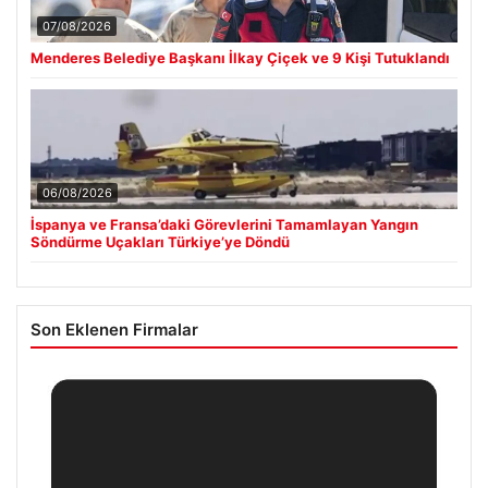
07/08/2026
Menderes Belediye Başkanı İlkay Çiçek ve 9 Kişi Tutuklandı
06/08/2026
İspanya ve Fransa’daki Görevlerini Tamamlayan Yangın
Söndürme Uçakları Türkiye’ye Döndü
Son Eklenen Firmalar