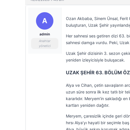
Ozan Akbaba, Sinem Ünsal, Ferit 
A
buluşturan, Uzak Şehir yayınlandığ
admin
Her sahnesi ses getiren dizi 63. b
Anahtar
sahnesi damga vurdu. Peki, Uzak
yönetici
Uzak Şehir dizisinin 3. sezon çek
yeniden izleyicisiyle buluşacak.
UZAK ŞEHİR 63. BÖLÜM ÖZ
Alya ve Cihan, çetin savaşların ar
uzun süre sonra ilk kez tatlı bir 
kararlıdır. Meryem’in sakladığı en b
kartları yeniden dağıtır.
Meryem, çaresizlik içinde geri dön
hırsı Alya’yı hayati bir seçimle b
Alya, büyük aşkını korumak adına ke