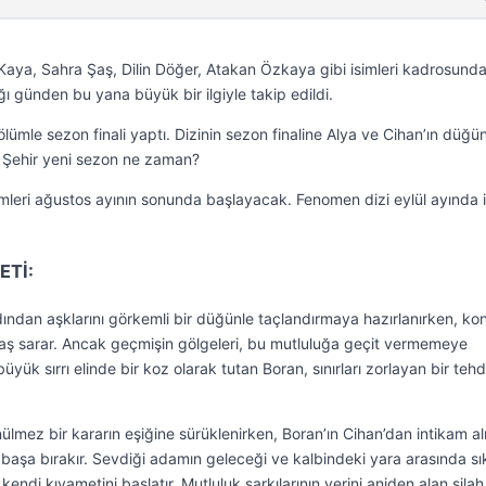
Kaya, Sahra Şaş, Dilin Döğer, Atakan Özkaya gibi isimleri kadrosund
ı günden bu yana büyük bir ilgiyle takip edildi.
ölümle sezon finali yaptı. Dizinin sezon finaline Alya ve Cihan’ın düğü
 Şehir yeni sezon ne zaman?
imleri ağustos ayının sonunda başlayacak. Fenomen dizi eylül ayında 
ETİ:
dından aşklarını görkemli bir düğünle taçlandırmaya hazırlanırken, ko
telaş sarar. Ancak geçmişin gölgeleri, bu mutluluğa geçit vermemeye
üyük sırrı elinde bir koz olarak tutan Boran, sınırları zorlayan bir tehd
ülmez bir kararın eşiğine sürüklenirken, Boran’ın Cihan’dan intikam a
aş başa bırakır. Sevdiği adamın geleceği ve kalbindeki yara arasında sı
ndi kıyametini başlatır. Mutluluk şarkılarının yerini aniden alan silah