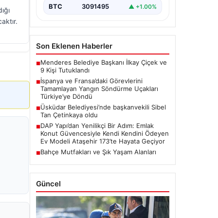
BTC
3091495
▲ +1.00%
dığı
aktır.
Son Eklenen Haberler
Menderes Belediye Başkanı İlkay Çiçek ve
■
9 Kişi Tutuklandı
İspanya ve Fransa’daki Görevlerini
■
Tamamlayan Yangın Söndürme Uçakları
Türkiye’ye Döndü
Üsküdar Belediyesi’nde başkanvekili Sibel
■
Tan Çetinkaya oldu
DAP Yapı’dan Yenilikçi Bir Adım: Emlak
■
Konut Güvencesiyle Kendi Kendini Ödeyen
Ev Modeli Ataşehir 173’te Hayata Geçiyor
Bahçe Mutfakları ve Şık Yaşam Alanları
■
Güncel