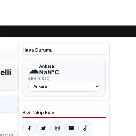
ı
Hava Durumu
☁
Ankara
lli
NaN°C
ŞEHIR SEÇ
Bizi Takip Edin
#22233