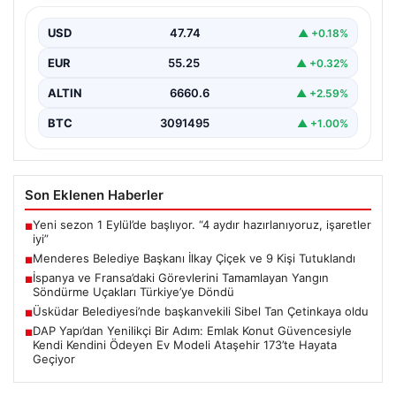
İzmir'in Menderes ilçesinde, belediye başkanı İlkay
Çiçek'in de aralarında bulunduğu isimlere yönelik
USD
47.74
▲ +0.18%
yürütülen kapsamlı…
EUR
55.25
▲ +0.32%
ALTIN
6660.6
▲ +2.59%
BTC
3091495
▲ +1.00%
Son Eklenen Haberler
Yeni sezon 1 Eylül’de başlıyor. “4 aydır hazırlanıyoruz, işaretler
■
iyi”
Menderes Belediye Başkanı İlkay Çiçek ve 9 Kişi Tutuklandı
■
İspanya ve Fransa’daki Görevlerini Tamamlayan Yangın
■
Söndürme Uçakları Türkiye’ye Döndü
Üsküdar Belediyesi’nde başkanvekili Sibel Tan Çetinkaya oldu
■
DAP Yapı’dan Yenilikçi Bir Adım: Emlak Konut Güvencesiyle
■
Kendi Kendini Ödeyen Ev Modeli Ataşehir 173’te Hayata
Geçiyor