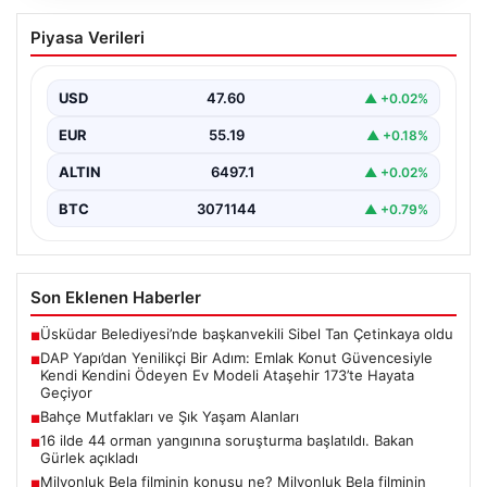
DAP Yapı’dan Yenilikçi Bir Adım: Emlak
Piyasa Verileri
Konut Güvencesiyle Kendi Kendini
Ödeyen Ev Modeli Ataşehir 173’te
Hayata Geçiyor
USD
47.60
▲ +0.02%
Gayrimenkul sektöründe prestijli ve yenilikçi
EUR
55.19
▲ +0.18%
projeleriyle tanınan DAP Gayrimenkul Geliştirme, dikkat
çekici bir adım…
ALTIN
6497.1
▲ +0.02%
BTC
3071144
▲ +0.79%
Son Eklenen Haberler
Üsküdar Belediyesi’nde başkanvekili Sibel Tan Çetinkaya oldu
■
DAP Yapı’dan Yenilikçi Bir Adım: Emlak Konut Güvencesiyle
■
Kendi Kendini Ödeyen Ev Modeli Ataşehir 173’te Hayata
Geçiyor
Bahçe Mutfakları ve Şık Yaşam Alanları
■
16 ilde 44 orman yangınına soruşturma başlatıldı. Bakan
■
Gürlek açıkladı
Milyonluk Bela filminin konusu ne? Milyonluk Bela filminin
■