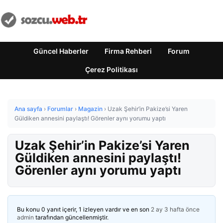
Güncel Haberler
Firma Rehberi
Forum
Çerez Politikası
Ana sayfa
›
Forumlar
›
Magazin
›
Uzak Şehir’in Pakize’si Yaren
Güldiken annesini paylaştı! Görenler aynı yorumu yaptı
Uzak Şehir’in Pakize’si Yaren
Güldiken annesini paylaştı!
Görenler aynı yorumu yaptı
Bu konu 0 yanıt içerir, 1 izleyen vardır ve en son
2 ay 3 hafta önce
admin
tarafından güncellenmiştir.