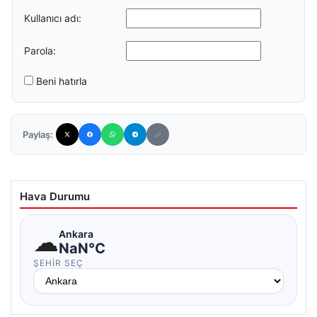
Kullanıcı adı:
Parola:
Beni hatırla
Paylaş:
Hava Durumu
☁
Ankara
NaN°C
ŞEHIR SEÇ