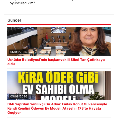
oyuncuları kim?
Güncel
05/08/2026
Üsküdar Belediyesi’nde başkanvekili Sibel Tan Çetinkaya
oldu
05/08/2026
DAP Yapı’dan Yenilikçi Bir Adım: Emlak Konut Güvencesiyle
Kendi Kendini Ödeyen Ev Modeli Ataşehir 173’te Hayata
Geçiyor