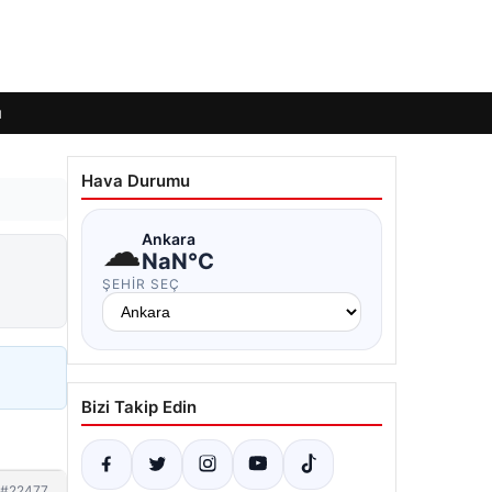
ı
Hava Durumu
☁
Ankara
NaN°C
ŞEHIR SEÇ
Bizi Takip Edin
#22477