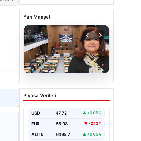
Yan Manşet
05.08.2026
Üsküdar Belediyesi’nde
Piyasa Verileri
başkanvekili Sibel Tan
Çetinkaya oldu
USD
47.72
▲ +0.05%
EUR
55.08
▼ -0.13%
ALTIN
6495.7
▲ +0.05%