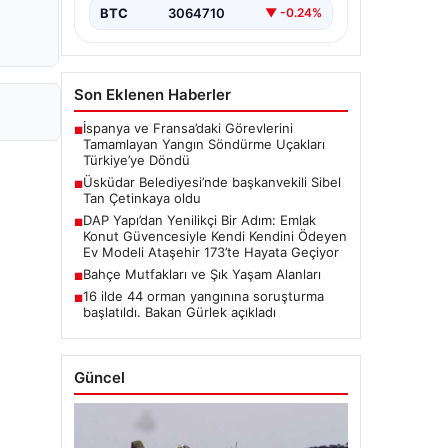
BTC
3064710
▼ -0.24%
Son Eklenen Haberler
İspanya ve Fransa’daki Görevlerini
■
Tamamlayan Yangın Söndürme Uçakları
Türkiye’ye Döndü
Üsküdar Belediyesi’nde başkanvekili Sibel
■
Tan Çetinkaya oldu
DAP Yapı’dan Yenilikçi Bir Adım: Emlak
■
Konut Güvencesiyle Kendi Kendini Ödeyen
Ev Modeli Ataşehir 173’te Hayata Geçiyor
Bahçe Mutfakları ve Şık Yaşam Alanları
■
16 ilde 44 orman yangınına soruşturma
■
başlatıldı. Bakan Gürlek açıkladı
Güncel