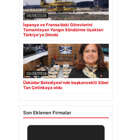
06/08/2026
İspanya ve Fransa’daki Görevlerini
Tamamlayan Yangın Söndürme Uçakları
Türkiye’ye Döndü
05/08/2026
Üsküdar Belediyesi’nde başkanvekili Sibel
Tan Çetinkaya oldu
Son Eklenen Firmalar