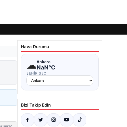
ı
Hava Durumu
☁
Ankara
NaN°C
ŞEHIR SEÇ
Bizi Takip Edin
#19930