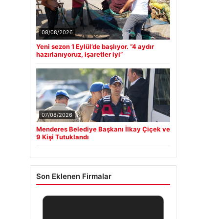
08/08/2026
Yeni sezon 1 Eylül’de başlıyor. “4 aydır
hazırlanıyoruz, işaretler iyi”
07/08/2026
Menderes Belediye Başkanı İlkay Çiçek ve
9 Kişi Tutuklandı
Son Eklenen Firmalar