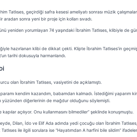
him Tatlıses, geçirdiği safra kesesi ameliyatı sonrası müzik çalışmala
r aradan sonra yeni bir proje için kolları sıvadı.
sünü yeniden yorumlayan 74 yaşındaki İbrahim Tatlıses, klibiyle de g
yle hazırlanan klibi de dikkat çekti. Klipte İbrahim Tatlıses’in geçmi
ut’un tarihi dokusuyla harmanlandı.
Dİ
cu olan İbrahim Tatlıses, vasiyetini de açıklamıştı.
en paramı kendim kazandım, babamdan kalmadı. İstediğimi yaparım k
arı yüzünden diğerlerinin de mağdur olduğunu söylemişti.
ce kapılar açılıyor. Onu kullanmasını bilmediler” şeklinde konuşmuştu.
yde, Dilan, İdo ve Elif Ada adında yedi çocuğu olan İbrahim Tatlıses
lıses ile ilgili sorulara ise “Hayatımdan A harfini bile sildim” ifadeler