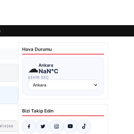
ı
Hava Durumu
☁
Ankara
NaN°C
ŞEHIR SEÇ
Bizi Takip Edin
#14244