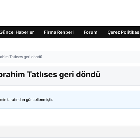
Güncel Haberler
Firma Rehberi
Forum
Çerez Politikas
ahim Tatlıses geri döndü
brahim Tatlıses geri döndü
min
tarafından güncellenmiştir.