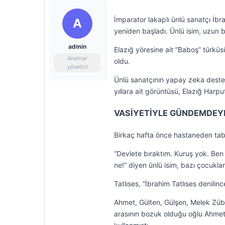
İmparator lakaplı ünlü sanatçı İbra
A
yeniden başladı. Ünlü isim, uzun bi
admin
Elazığ yöresine ait “Baboş” türkü
Anahtar
oldu.
yönetici
Ünlü sanatçının yapay zeka desteği
yıllara ait görüntüsü, Elazığ Harp
VASİYETİYLE GÜNDEMDEY
Birkaç hafta önce hastaneden tabur
“Devlete bıraktım. Kuruş yok. B
ne!” diyen ünlü isim, bazı çocukl
Tatlıses, “İbrahim Tatlıses denilin
Ahmet, Gülten, Gülşen, Melek Zübe
arasının bozuk olduğu oğlu Ahmet Tat