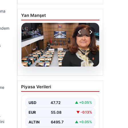
rına
Yan Manşet
ündem
ş
05.08.2026
Üsküdar Belediyesi’nde
Piyasa Verileri
ime
başkanvekili Sibel Tan
Çetinkaya oldu
USD
47.72
▲ +0.05%
EUR
55.08
▼ -0.13%
,
ini
ALTIN
6495.7
▲ +0.05%