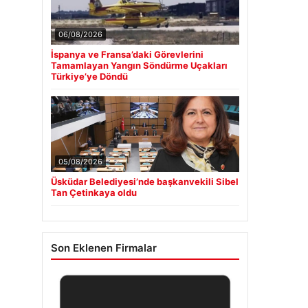
06/08/2026
İspanya ve Fransa’daki Görevlerini
Tamamlayan Yangın Söndürme Uçakları
Türkiye’ye Döndü
05/08/2026
Üsküdar Belediyesi’nde başkanvekili Sibel
Tan Çetinkaya oldu
Son Eklenen Firmalar