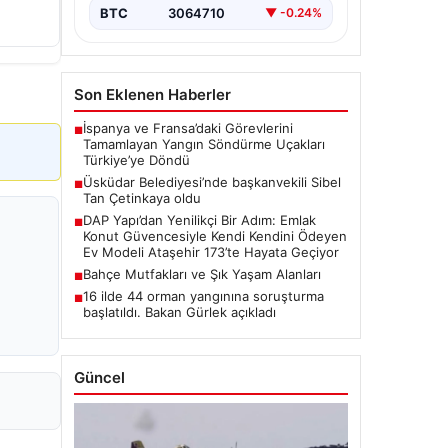
BTC
3064710
▼ -0.24%
Son Eklenen Haberler
İspanya ve Fransa’daki Görevlerini
■
Tamamlayan Yangın Söndürme Uçakları
Türkiye’ye Döndü
Üsküdar Belediyesi’nde başkanvekili Sibel
■
Tan Çetinkaya oldu
DAP Yapı’dan Yenilikçi Bir Adım: Emlak
■
Konut Güvencesiyle Kendi Kendini Ödeyen
Ev Modeli Ataşehir 173’te Hayata Geçiyor
Bahçe Mutfakları ve Şık Yaşam Alanları
■
16 ilde 44 orman yangınına soruşturma
■
başlatıldı. Bakan Gürlek açıkladı
Güncel