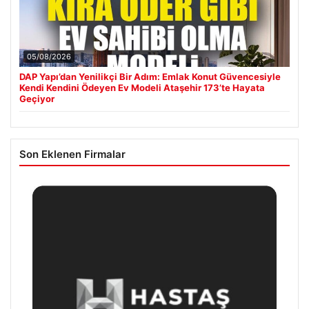
05/08/2026
DAP Yapı’dan Yenilikçi Bir Adım: Emlak Konut Güvencesiyle
Kendi Kendini Ödeyen Ev Modeli Ataşehir 173’te Hayata
Geçiyor
Son Eklenen Firmalar