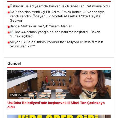
Üsküdar Belediyesi’nde başkanvekili Sibel Tan Çetinkaya oldu
■
DAP Yapı’dan Yenilikçi Bir Adım: Emlak Konut Güvencesiyle
■
Kendi Kendini Ödeyen Ev Modeli Ataşehir 173’te Hayata
Geçiyor
Bahçe Mutfakları ve Şık Yaşam Alanları
■
16 ilde 44 orman yangınına soruşturma başlatıldı. Bakan
■
Gürlek açıkladı
Milyonluk Bela filminin konusu ne? Milyonluk Bela filminin
■
oyuncuları kim?
Güncel
05/08/2026
Üsküdar Belediyesi’nde başkanvekili Sibel Tan Çetinkaya
oldu