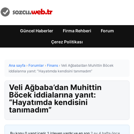
Güncel Haberler
Firma Rehberi
Forum
Çerez Politikası
Ana sayfa
›
Forumlar
›
Finans
›
Veli Ağbaba’dan Muhittin Böcek
iddialarına yanıt: “Hayatımda kendisini tanımadım”
Veli Ağbaba’dan Muhittin
Böcek iddialarına yanıt:
“Hayatımda kendisini
tanımadım”
Bu konu 0 yanıt içerir, 1 izleyen vardır ve en son
2 ay 4 hafta önce