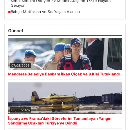
Kendi Kendini Ödeyen Ev Modeli Ataşehir 173’te Hayata
Geçiyor
Bahçe Mutfakları ve Şık Yaşam Alanları
■
Güncel
07/08/2026
Menderes Belediye Başkanı İlkay Çiçek ve 9 Kişi Tutuklandı
06/08/2026
İspanya ve Fransa’daki Görevlerini Tamamlayan Yangın
Söndürme Uçakları Türkiye’ye Döndü