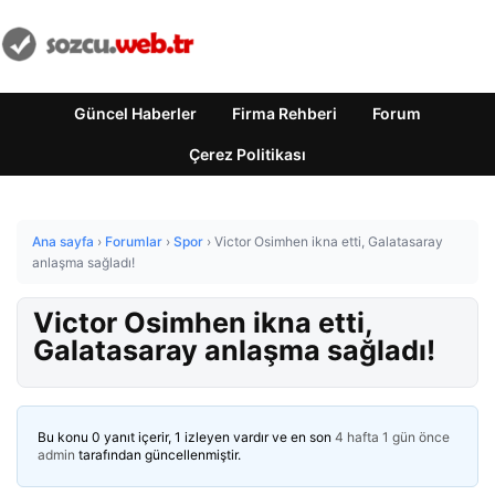
Güncel Haberler
Firma Rehberi
Forum
Çerez Politikası
Ana sayfa
›
Forumlar
›
Spor
›
Victor Osimhen ikna etti, Galatasaray
anlaşma sağladı!
Victor Osimhen ikna etti,
Galatasaray anlaşma sağladı!
Bu konu 0 yanıt içerir, 1 izleyen vardır ve en son
4 hafta 1 gün önce
admin
tarafından güncellenmiştir.