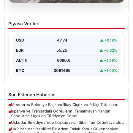
06.08.2026
İspanya ve Fransa’daki Görevlerini
Piyasa Verileri
Tamamlayan Yangın Söndürme Uçakları
Türkiye’ye Döndü
USD
47.74
▲ +0.18%
Orman Genel Müdürlüğü tarafından yapılan açıklamada,
yaz aylarında İspanya ve Fransa’da meydana gelen
EUR
55.25
▲ +0.32%
büyük…
ALTIN
6660.6
▲ +2.59%
BTC
3091495
▲ +1.00%
Son Eklenen Haberler
Menderes Belediye Başkanı İlkay Çiçek ve 9 Kişi Tutuklandı
■
İspanya ve Fransa’daki Görevlerini Tamamlayan Yangın
■
Söndürme Uçakları Türkiye’ye Döndü
Üsküdar Belediyesi’nde başkanvekili Sibel Tan Çetinkaya oldu
■
DAP Yapı’dan Yenilikçi Bir Adım: Emlak Konut Güvencesiyle
■