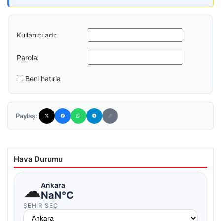
Kullanıcı adı:
Parola:
Beni hatırla
Paylaş:
Hava Durumu
☁
Ankara
NaN°C
ŞEHIR SEÇ