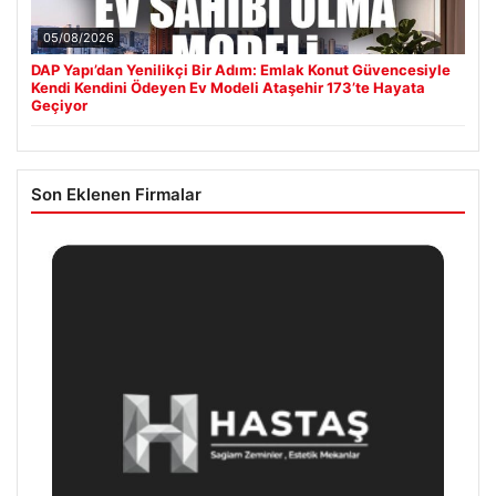
05/08/2026
DAP Yapı’dan Yenilikçi Bir Adım: Emlak Konut Güvencesiyle
Kendi Kendini Ödeyen Ev Modeli Ataşehir 173’te Hayata
Geçiyor
Son Eklenen Firmalar