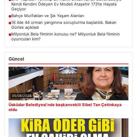
Kendi Kendini Ödeyen Ev Modeli Ataşehir 173’te Hayata
Geçiyor
Bahçe Mutfakları ve Şık Yaşam Alanları
■
16 ilde 44 orman yangınına soruşturma başlatıldı. Bakan
■
Gürlek açıkladı
Milyonluk Bela filminin konusu ne? Milyonluk Bela filminin
■
oyuncuları kim?
Güncel
05/08/2026
Üsküdar Belediyesi’nde başkanvekili Sibel Tan Çetinkaya
oldu