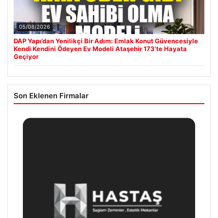
05/08/2026
DAP Yapı’dan Yenilikçi Bir Adım: Emlak Konut Güvencesiyle
Kendi Kendini Ödeyen Ev Modeli Ataşehir 173’te Hayata
Geçiyor
Son Eklenen Firmalar