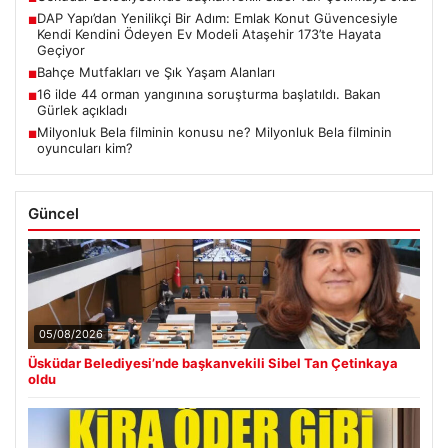
DAP Yapı’dan Yenilikçi Bir Adım: Emlak Konut Güvencesiyle
■
Kendi Kendini Ödeyen Ev Modeli Ataşehir 173’te Hayata
Geçiyor
Bahçe Mutfakları ve Şık Yaşam Alanları
■
16 ilde 44 orman yangınına soruşturma başlatıldı. Bakan
■
Gürlek açıkladı
Milyonluk Bela filminin konusu ne? Milyonluk Bela filminin
■
oyuncuları kim?
Güncel
05/08/2026
Üsküdar Belediyesi’nde başkanvekili Sibel Tan Çetinkaya
oldu