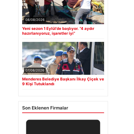
08/08/2026
Yeni sezon 1 Eylül’de başlıyor. “4 aydır
hazırlanıyoruz, işaretler iyi”
07/08/2026
Menderes Belediye Başkanı İlkay Çiçek ve
9 Kişi Tutuklandı
Son Eklenen Firmalar