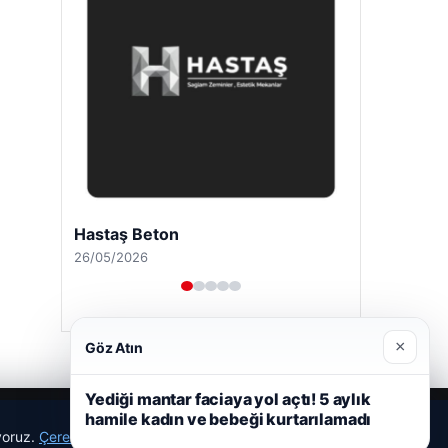
Hastaş Beton
26/05/2026
×
Göz Atın
Yediği mantar faciaya yol açtı! 5 aylık
hamile kadın ve bebeği kurtarılamadı
ıyoruz.
Çerez Politikamız
Reddet
Kabul Et