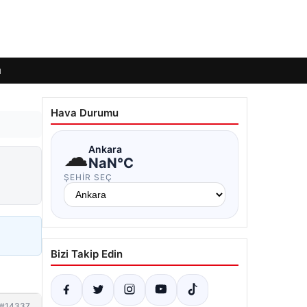
ı
Hava Durumu
☁
Ankara
NaN°C
ŞEHIR SEÇ
Bizi Takip Edin
#14337