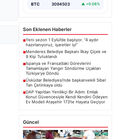
BTC
3094503
▲ +0.08%
Son Eklenen Haberler
Yeni sezon 1 Eylül’de başlıyor. “4 aydır
■
hazırlanıyoruz, işaretler iyi”
Menderes Belediye Başkanı İlkay Çiçek ve
■
9 Kişi Tutuklandı
İspanya ve Fransa’daki Görevlerini
■
Tamamlayan Yangın Söndürme Uçakları
Türkiye’ye Döndü
Üsküdar Belediyesi’nde başkanvekili Sibel
■
Tan Çetinkaya oldu
DAP Yapı’dan Yenilikçi Bir Adım: Emlak
■
Konut Güvencesiyle Kendi Kendini Ödeyen
Ev Modeli Ataşehir 173’te Hayata Geçiyor
Güncel