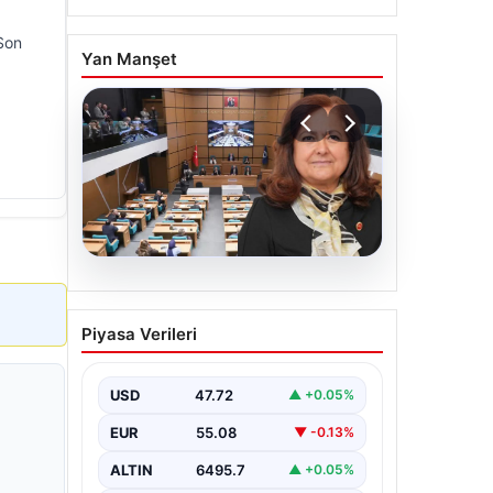
Son
Yan Manşet
05.08.2026
Üsküdar Belediyesi’nde
Piyasa Verileri
başkanvekili Sibel Tan
Çetinkaya oldu
USD
47.72
▲ +0.05%
EUR
55.08
▼ -0.13%
ALTIN
6495.7
▲ +0.05%