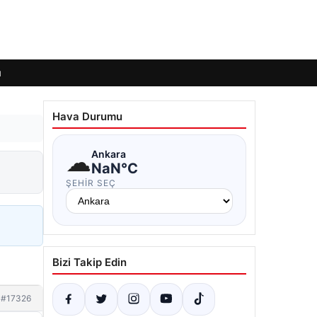
ı
Hava Durumu
☁
Ankara
NaN°C
ŞEHIR SEÇ
Bizi Takip Edin
#17326