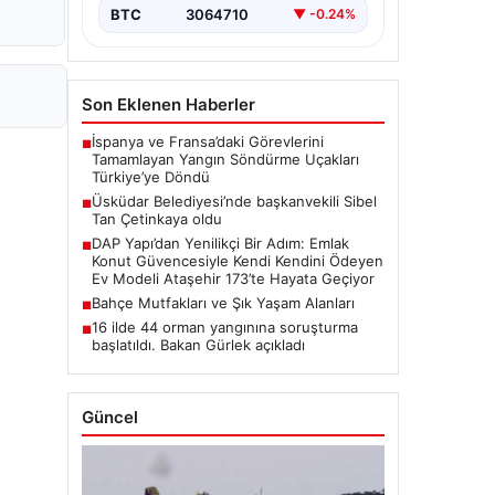
BTC
3064710
▼ -0.24%
Son Eklenen Haberler
İspanya ve Fransa’daki Görevlerini
■
Tamamlayan Yangın Söndürme Uçakları
Türkiye’ye Döndü
Üsküdar Belediyesi’nde başkanvekili Sibel
■
Tan Çetinkaya oldu
DAP Yapı’dan Yenilikçi Bir Adım: Emlak
■
Konut Güvencesiyle Kendi Kendini Ödeyen
Ev Modeli Ataşehir 173’te Hayata Geçiyor
Bahçe Mutfakları ve Şık Yaşam Alanları
■
16 ilde 44 orman yangınına soruşturma
■
başlatıldı. Bakan Gürlek açıkladı
Güncel