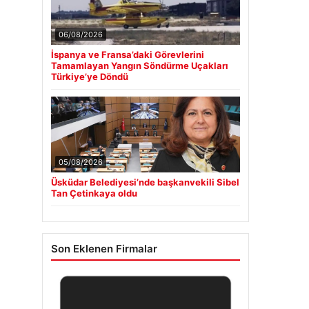
06/08/2026
İspanya ve Fransa’daki Görevlerini
Tamamlayan Yangın Söndürme Uçakları
Türkiye’ye Döndü
05/08/2026
Üsküdar Belediyesi’nde başkanvekili Sibel
Tan Çetinkaya oldu
Son Eklenen Firmalar