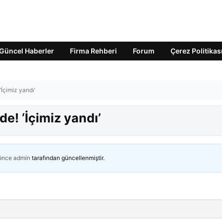
Güncel Haberler
Firma Rehberi
Forum
Çerez Politikas
İçimiz yandı’
e! ‘İçimiz yandı’
 önce
admin
tarafından güncellenmiştir.