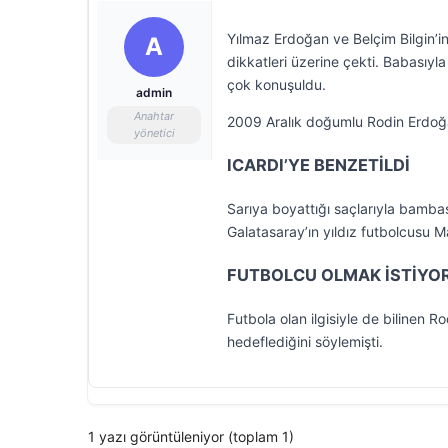
Yılmaz Erdoğan ve Belçim Bilgin’
A
dikkatleri üzerine çekti. Babasıy
çok konuşuldu.
admin
Anahtar
2009 Aralık doğumlu Rodin Erdoğan,
yönetici
ICARDI’YE BENZETİLDİ
Sarıya boyattığı saçlarıyla bamba
Galatasaray’ın yıldız futbolcusu M
FUTBOLCU OLMAK İSTİYO
Futbola olan ilgisiyle de bilinen
hedeflediğini söylemişti.
1 yazı görüntüleniyor (toplam 1)