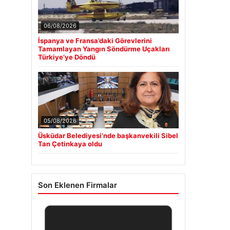
06/08/2026
İspanya ve Fransa’daki Görevlerini
Tamamlayan Yangın Söndürme Uçakları
Türkiye’ye Döndü
05/08/2026
Üsküdar Belediyesi’nde başkanvekili Sibel
Tan Çetinkaya oldu
Son Eklenen Firmalar