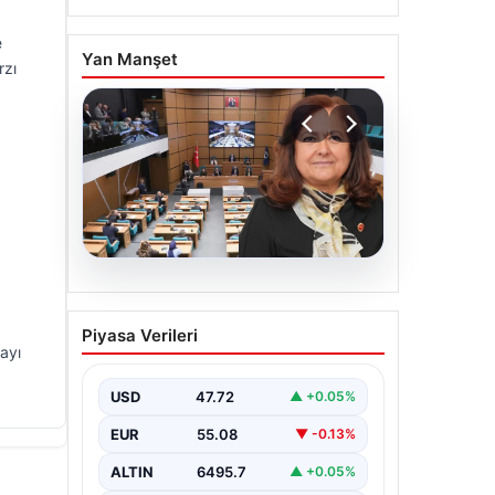
e
Yan Manşet
rzı
05.08.2026
Üsküdar Belediyesi’nde
Piyasa Verileri
başkanvekili Sibel Tan
ayı
Çetinkaya oldu
USD
47.72
▲ +0.05%
EUR
55.08
▼ -0.13%
ALTIN
6495.7
▲ +0.05%