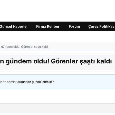
Güncel Haberler
Firma Rehberi
Forum
Çerez Politikas
 gündem oldu! Görenler şaştı kaldı
n gündem oldu! Görenler şaştı kaldı
 önce
admin
tarafından güncellenmiştir.