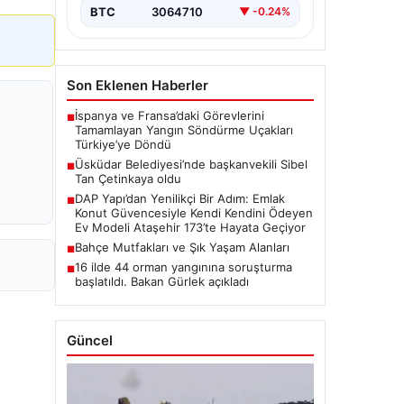
BTC
3064710
▼ -0.24%
Son Eklenen Haberler
İspanya ve Fransa’daki Görevlerini
■
Tamamlayan Yangın Söndürme Uçakları
Türkiye’ye Döndü
Üsküdar Belediyesi’nde başkanvekili Sibel
■
Tan Çetinkaya oldu
DAP Yapı’dan Yenilikçi Bir Adım: Emlak
■
Konut Güvencesiyle Kendi Kendini Ödeyen
Ev Modeli Ataşehir 173’te Hayata Geçiyor
Bahçe Mutfakları ve Şık Yaşam Alanları
■
16 ilde 44 orman yangınına soruşturma
■
başlatıldı. Bakan Gürlek açıkladı
Güncel