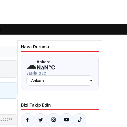
ı
Hava Durumu
☁
Ankara
NaN°C
ŞEHIR SEÇ
Bizi Takip Edin
#22277