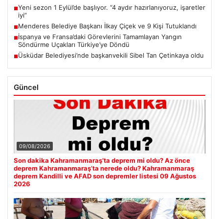
Yeni sezon 1 Eylül’de başlıyor. “4 aydır hazırlanıyoruz, işaretler
■
iyi”
Menderes Belediye Başkanı İlkay Çiçek ve 9 Kişi Tutuklandı
■
İspanya ve Fransa’daki Görevlerini Tamamlayan Yangın
■
Söndürme Uçakları Türkiye’ye Döndü
Üsküdar Belediyesi’nde başkanvekili Sibel Tan Çetinkaya oldu
■
Güncel
09/08/2026
Son dakika Kahramanmaraş’ta deprem mi oldu? Az önce
deprem Kahramanmaraş’ta nerede oldu? Kahramanmaraş
deprem Kandilli ve AFAD son depremler listesi 09 Ağustos
2026