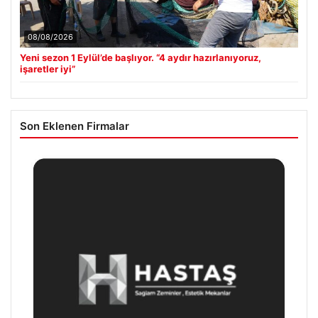
08/08/2026
Yeni sezon 1 Eylül’de başlıyor. “4 aydır hazırlanıyoruz,
işaretler iyi”
Son Eklenen Firmalar