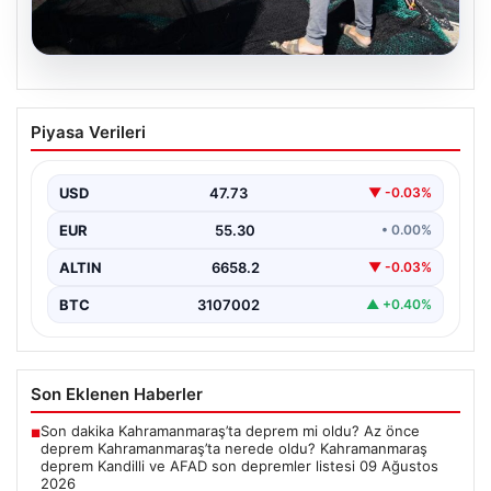
08.08.2026
Yeni sezon 1 Eylül’de başlıyor. “4 aydır
Piyasa Verileri
hazırlanıyoruz, işaretler iyi”
USD
47.73
▼ -0.03%
EUR
55.30
• 0.00%
ALTIN
6658.2
▼ -0.03%
BTC
3107002
▲ +0.40%
Son Eklenen Haberler
Son dakika Kahramanmaraş’ta deprem mi oldu? Az önce
■
deprem Kahramanmaraş’ta nerede oldu? Kahramanmaraş
deprem Kandilli ve AFAD son depremler listesi 09 Ağustos
2026