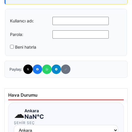
Kullanıcı adı:
Parola:
Beni hatırla
Paylaş:
Hava Durumu
☁
Ankara
NaN°C
ŞEHIR SEÇ