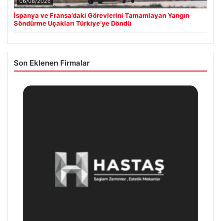
06/08/2026
İspanya ve Fransa’daki Görevlerini Tamamlayan Yangın
Söndürme Uçakları Türkiye’ye Döndü
Son Eklenen Firmalar