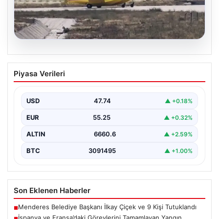
06.08.2026
İspanya ve Fransa’daki Görevlerini
Piyasa Verileri
Tamamlayan Yangın Söndürme Uçakları
Türkiye’ye Döndü
USD
47.74
▲ +0.18%
Orman Genel Müdürlüğü tarafından yapılan açıklamada,
yaz aylarında İspanya ve Fransa’da meydana gelen
EUR
55.25
▲ +0.32%
büyük…
ALTIN
6660.6
▲ +2.59%
BTC
3091495
▲ +1.00%
Son Eklenen Haberler
Menderes Belediye Başkanı İlkay Çiçek ve 9 Kişi Tutuklandı
■
İspanya ve Fransa’daki Görevlerini Tamamlayan Yangın
■