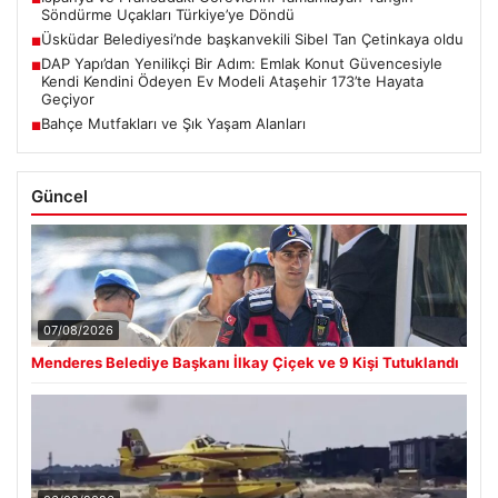
Söndürme Uçakları Türkiye’ye Döndü
Üsküdar Belediyesi’nde başkanvekili Sibel Tan Çetinkaya oldu
■
DAP Yapı’dan Yenilikçi Bir Adım: Emlak Konut Güvencesiyle
■
Kendi Kendini Ödeyen Ev Modeli Ataşehir 173’te Hayata
Geçiyor
Bahçe Mutfakları ve Şık Yaşam Alanları
■
Güncel
07/08/2026
Menderes Belediye Başkanı İlkay Çiçek ve 9 Kişi Tutuklandı