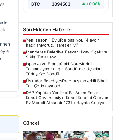
oya
BTC
3094503
▲ +0.08%
kede
Son Eklenen Haberler
çek
Yeni sezon 1 Eylül’de başlıyor. “4 aydır
■
annen
hazırlanıyoruz, işaretler iyi”
böyle
Menderes Belediye Başkanı İlkay Çiçek ve
■
9 Kişi Tutuklandı
cı
İspanya ve Fransa’daki Görevlerini
■
Tamamlayan Yangın Söndürme Uçakları
Türkiye’ye Döndü
Üsküdar Belediyesi’nde başkanvekili Sibel
■
Tan Çetinkaya oldu
DAP Yapı’dan Yenilikçi Bir Adım: Emlak
■
Konut Güvencesiyle Kendi Kendini Ödeyen
Ev Modeli Ataşehir 173’te Hayata Geçiyor
Güncel