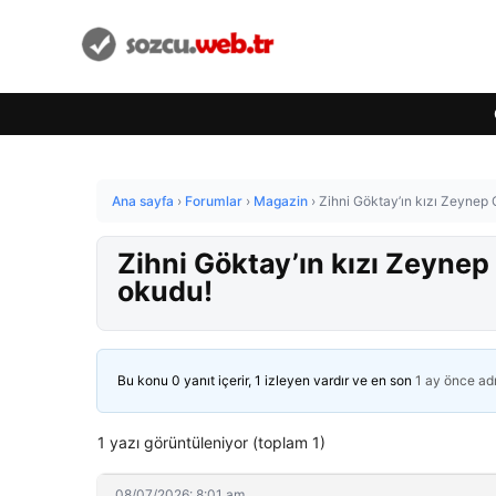
Ana sayfa
›
Forumlar
›
Magazin
›
Zihni Göktay’ın kızı Zeynep
Zihni Göktay’ın kızı Zeynep
okudu!
Bu konu 0 yanıt içerir, 1 izleyen vardır ve en son
1 ay önce
ad
1 yazı görüntüleniyor (toplam 1)
08/07/2026: 8:01 am