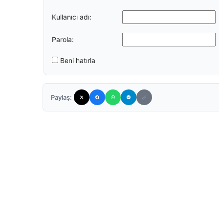
Kullanıcı adı:
Parola:
Beni hatırla
Paylaş: