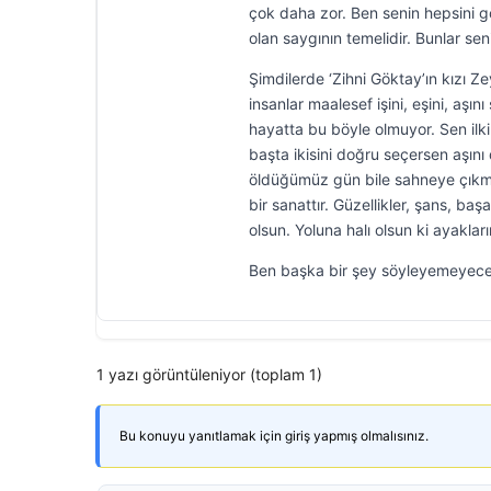
çok daha zor. Ben senin hepsini g
olan saygının temelidir. Bunlar sen
Şimdilerde ‘Zihni Göktay’ın kızı Z
insanlar maalesef işini, eşini, aş
hayatta bu böyle olmuyor. Sen ilk
başta ikisini doğru seçersen aşı
öldüğümüz gün bile sahneye çıkma
bir sanattır. Güzellikler, şans, ba
olsun. Yoluna halı olsun ki ayaklar
Ben başka bir şey söyleyemeyece
1 yazı görüntüleniyor (toplam 1)
Bu konuyu yanıtlamak için giriş yapmış olmalısınız.