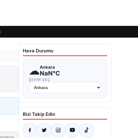
ı
Hava Durumu
☁
Ankara
NaN°C
ŞEHIR SEÇ
Bizi Takip Edin
#26848