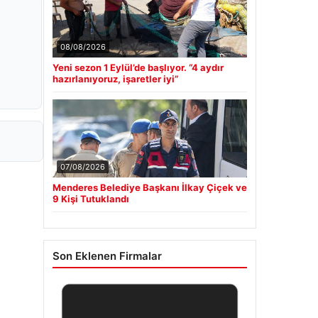
08/08/2026
Yeni sezon 1 Eylül’de başlıyor. “4 aydır
hazırlanıyoruz, işaretler iyi”
07/08/2026
Menderes Belediye Başkanı İlkay Çiçek ve
9 Kişi Tutuklandı
Son Eklenen Firmalar