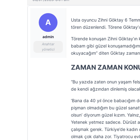
Usta oyuncu Zihni Göktay 6 Temmu
A
tören düzenlendi. Törene Göktay’ın
admin
Törende konuşan Zihni Göktay’ın 
Anahtar
babam gibi güzel konuşamadığım 
yönetici
okuyacağım” diten Göktay zaman
ZAMAN ZAMAN KON
“Bu yazıda zaten onun yaşam felsef
de kendi ağzından dinlemiş olacak
‘Bana da 40 yıl önce babacığım de
pişman olmadığım bu güzel sanatta
olsun’ diyorum güzel kızım. Yalnız
Yetenek yetmez sadece. Dürüst a
çalışmak gerek. Türkiye’de kadın 
olmak çok daha zor. Tiyatrocu evl