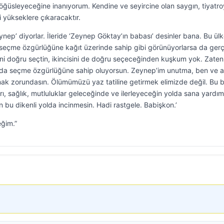
öğüsleyeceğine inanıyorum. Kendine ve seyircine olan saygın, tiyatr
i yükseklere çıkaracaktır.
eynep’ diyorlar. İleride ‘Zeynep Göktay’ın babası’ desinler bana. Bu ül
ını seçme özgürlüğüne kağıt üzerinde sahip gibi görünüyorlarsa da ger
ini doğru seçtin, ikincisini de doğru seçeceğinden kuşkum yok. Zaten
nı da seçme özgürlüğüne sahip oluyorsun. Zeynep’im unutma, ben ve 
k zorundasın. Ölümümüzü yaz tatiline getirmek elimizde değil. Bu 
şarı, sağlık, mutluluklar geleceğinde ve ilerleyeceğin yolda sana yardım
ın bu dikenli yolda incinmesin. Hadi rastgele. Babişkon.’
ğim.”