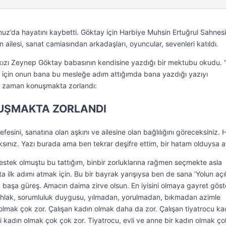
z’da hayatını kaybetti. Göktay için Harbiye Muhsin Ertuğrul Sahnes
 ailesi, sanat camiasından arkadaşları, oyuncular, sevenleri katıldı.
kızı Zeynep Göktay babasının kendisine yazdığı bir mektubu okudu. 
için onun bana bu mesleğe adım attığımda bana yazdığı yazıyı
 zaman konuşmakta zorlandı:
UŞMAKTA ZORLANDI
esini, sanatına olan aşkını ve ailesine olan bağlılığını göreceksiniz.
sınız. Yazı burada ama ben tekrar deşifre ettim, bir hatam olduysa af
stek olmuştu bu tattığım, binbir zorluklarına rağmen seçmekte asla
 ilk adımı atmak için. Bu bir bayrak yarışıysa ben de sana ‘Yolun açı
, başa güreş. Amacın daima zirve olsun. En iyisini olmaya gayret göst
hlak, sorumluluk duygusu, yılmadan, yorulmadan, bıkmadan azimle
olmak çok zor. Çalışan kadın olmak daha da zor. Çalışan tiyatrocu ka
i kadın olmak çok çok zor. Tiyatrocu, evli ve anne bir kadın olmak ç